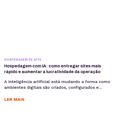
HOSPEDAGEM DE SITE
Hospedagem com IA: como entregar sites mais
rápido e aumentar a lucratividade da operação
A inteligência artificial está mudando a forma como
ambientes digitais são criados, configurados e
administrados. Mais do que acelerar tarefas, ela
automatiza processos e gera mais produtividade
LER MAIS
para os times. Criar sites pode ser uma operação
lucrativa — até o momento em que o tempo gasto
entre briefing, produção e publicação começa a