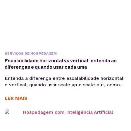
SERVIÇOS DE HOSPEDAGEM
Escalabilidade horizontal vs vertical: entenda as
diferenças e quando usar cada uma
Entenda a diferença entre escalabilidade horizontal
e vertical, quando usar scale up e scale out, como
funciona a expansão em VPS e cloud e qual modelo
faz mais sentido para sua aplicação. Quando uma
LER MAIS
aplicação cresce, aumentar apenas CPU ou memória
nem sempre resolve problemas de performance. Em
muitos casos, o desafio está em escolher...