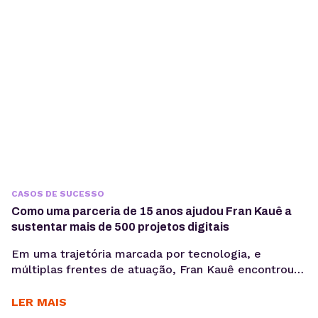
comprometer margem,...
CASOS DE SUCESSO
Como uma parceria de 15 anos ajudou Fran Kauê a
sustentar mais de 500 projetos digitais
Em uma trajetória marcada por tecnologia, e
múltiplas frentes de atuação, Fran Kauê encontrou
na KingHost uma base estável para desenvolver,
hospedar e sustentar projetos digitais ao longo dos
LER MAIS
anos. Com cerca de 15 anos de parceria, ele utiliza a