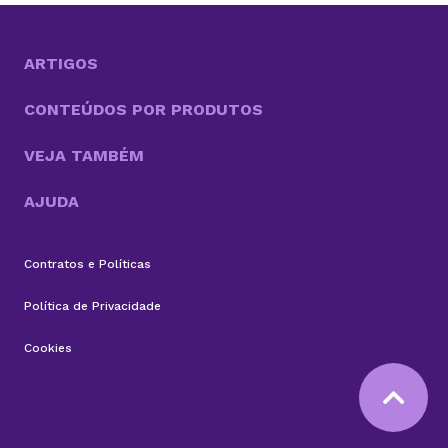
infraestrutura da KingHost em diferentes contextos:
desde entregas para clientes até iniciativas
familiares e novos...
ARTIGOS
CONTEÚDOS POR PRODUTOS
VEJA TAMBÉM
AJUDA
Contratos e Políticas
Política de Privacidade
Cookies