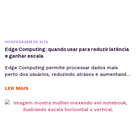
HOSPEDAGEM DE SITE
Edge Computing: quando usar para reduzir latência
e ganhar escala
Edge Computing permite processar dados mais
perto dos usuários, reduzindo atrasos e aumentando
a eficiência de aplicações críticas. Veja como
funciona, quais são seus benefícios e quando adotar
LER MAIS
essa arquitetura para escalar com mais performance.
Aplicações modernas precisam responder cada vez
mais rápido. Seja em plataformas SaaS, e-
commerces, sistemas de monitoramento, APIs ou
dispositivos conectados,...