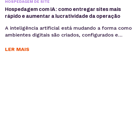
HOSPEDAGEM DE SITE
Hospedagem com IA: como entregar sites mais
rápido e aumentar a lucratividade da operação
A inteligência artificial está mudando a forma como
ambientes digitais são criados, configurados e
administrados. Mais do que acelerar tarefas, ela
automatiza processos e gera mais produtividade
LER MAIS
para os times. Criar sites pode ser uma operação
lucrativa — até o momento em que o tempo gasto
entre briefing, produção e publicação começa a
comprometer margem,...