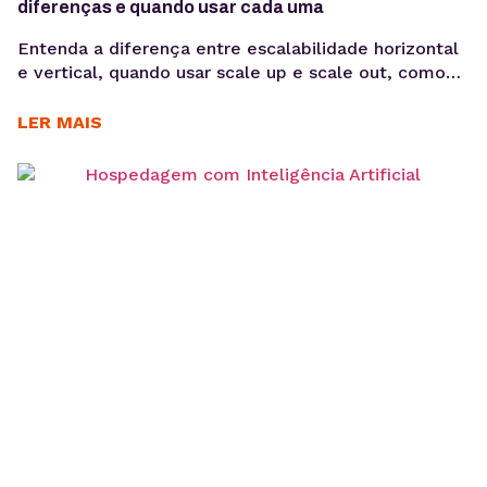
diferenças e quando usar cada uma
Entenda a diferença entre escalabilidade horizontal
e vertical, quando usar scale up e scale out, como
funciona a expansão em VPS e cloud e qual modelo
faz mais sentido para sua aplicação. Quando uma
LER MAIS
aplicação cresce, aumentar apenas CPU ou memória
nem sempre resolve problemas de performance. Em
muitos casos, o desafio está em escolher...