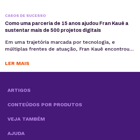
CASOS DE SUCESSO
Como uma parceria de 15 anos ajudou Fran Kauê a
sustentar mais de 500 projetos digitais
Em uma trajetória marcada por tecnologia, e
múltiplas frentes de atuação, Fran Kauê encontrou
na KingHost uma base estável para desenvolver,
hospedar e sustentar projetos digitais ao longo dos
LER MAIS
anos. Com cerca de 15 anos de parceria, ele utiliza a
infraestrutura da KingHost em diferentes contextos:
desde entregas para clientes até iniciativas
familiares e novos...
ARTIGOS
CONTEÚDOS POR PRODUTOS
VEJA TAMBÉM
AJUDA