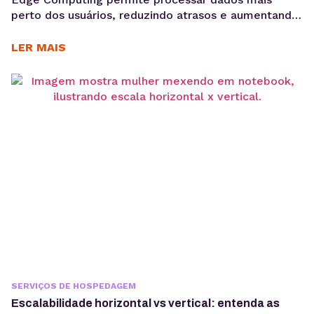
perto dos usuários, reduzindo atrasos e aumentando
a eficiência de aplicações críticas. Veja como
funciona, quais são seus benefícios e quando adotar
LER MAIS
essa arquitetura para escalar com mais performance.
Aplicações modernas precisam responder cada vez
mais rápido. Seja em plataformas SaaS, e-
commerces, sistemas de monitoramento, APIs ou
dispositivos conectados,...
SERVIÇOS DE HOSPEDAGEM
Escalabilidade horizontal vs vertical: entenda as