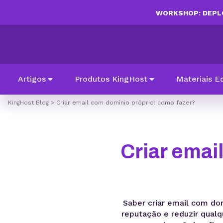
WORKSHOP: DEPLO
Artigos
Produtos KingHost
Materiais E
KingHost Blog
>
Criar email com domínio próprio: como fazer?
Criar emai
Saber criar email com do
reputação e reduzir qualq