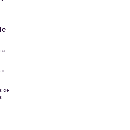
de
ica
 ir
s de
s