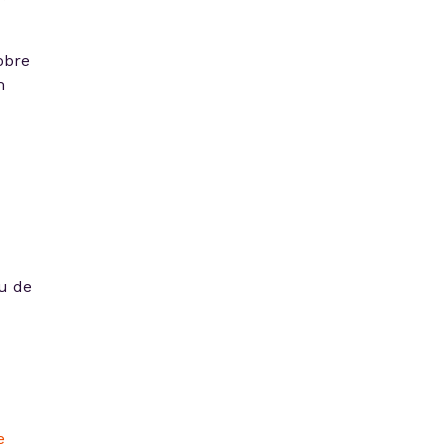
obre
m
u de
e