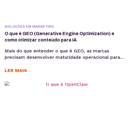
SOLUÇÕES EM MARKETING
O que é GEO (Generative Engine Optimization) e
como otimizar conteúdo para IA
Mais do que entender o que é GEO, as marcas
precisam desenvolver maturidade operacional para
atuar nesse novo cenário: produção orientada à
intenção, consistência temática e conteúdos
LER MAIS
estruturados para interpretação por modelos de IA,
sem comprometer a experiência humana. A forma
como os usuários acessam informação está
passando por uma mudança estrutural. Interfaces
baseadas em...