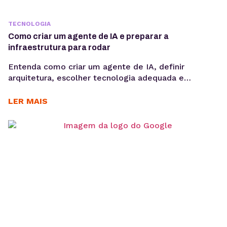
TECNOLOGIA
Como criar um agente de IA e preparar a
infraestrutura para rodar
Entenda como criar um agente de IA, definir
arquitetura, escolher tecnologia adequada e
preparar infraestrutura para execução em produção,
considerando integrações, observabilidade, custos
LER MAIS
operacionais e escalabilidade. Criar um agente de IA
vai além de escolher um modelo de linguagem ou
escrever prompts. Em produção, fatores como
integração com sistemas, gerenciamento de
contexto, observabilidade, custos computacionais...