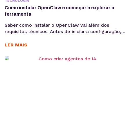
TECNOLOGIA
Como instalar OpenClaw e começar a explorar a
ferramenta
Saber como instalar o OpenClaw vai além dos
requisitos técnicos. Antes de iniciar a configuração,
é importante entender os objetivos da operação, os
casos de uso e como a ferramenta pode contribuir
LER MAIS
para acelerar a implementação de agentes de IA. O
OpenClaw centraliza a criação e operação de
agentes de IA em um único ambiente....