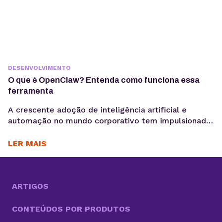
DESENVOLVIMENTO
O que é OpenClaw? Entenda como funciona essa
ferramenta
A crescente adoção de inteligência artificial e
automação no mundo corporativo tem impulsionado
o surgimento de novas ferramentas voltadas à
coleta, análise e ativação de dados, exatamente o
LER MAIS
motivo para você saber o que é OpenClaw. Entre
essas inovações, o OpenClaw chama atenção por ir
além do modelo tradicional dos chatbots e se
aproximar do...
ARTIGOS
CONTEÚDOS POR PRODUTOS