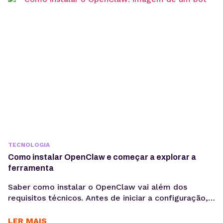
TECNOLOGIA
Como instalar OpenClaw e começar a explorar a
ferramenta
Saber como instalar o OpenClaw vai além dos
requisitos técnicos. Antes de iniciar a configuração,
é importante entender os objetivos da operação, os
casos de uso e como a ferramenta pode contribuir
LER MAIS