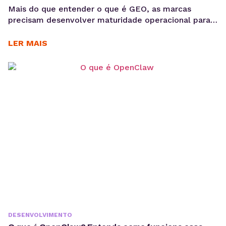
Mais do que entender o que é GEO, as marcas
precisam desenvolver maturidade operacional para
atuar nesse novo cenário: produção orientada à
intenção, consistência temática e conteúdos
LER MAIS
estruturados para interpretação por modelos de IA,
sem comprometer a experiência humana. A forma
como os usuários acessam informação está
passando por uma mudança estrutural. Interfaces
baseadas em...
DESENVOLVIMENTO