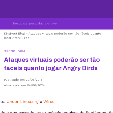
KingHost Blog
>
Ataques virtuais poderão ser tão fáceis quanto
jogar Angry Birds
TECNOLOGIA
Ataques virtuais poderão ser tão
fáceis quanto jogar Angry Birds
Publicado em 29/05/2013
Atualizado em 04/06/2024
te:
Under-Linux.org
e
Wired
de o ano passado, os principais técnicos do Pentágono t