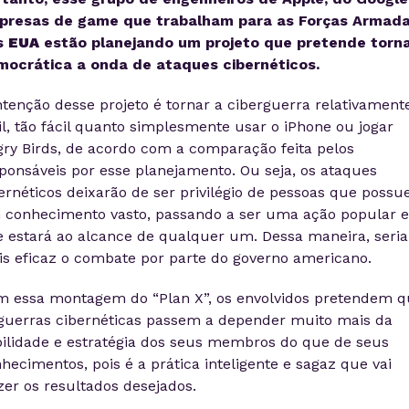
presas de game que trabalham para as Forças Armad
s
EUA
estão planejando um projeto que pretende torn
mocrática a onda de ataques cibernéticos.
ntenção desse projeto é tornar a ciberguerra relativament
il, tão fácil quanto simplesmente usar o iPhone ou jogar
ry Birds, de acordo com a comparação feita pelos
ponsáveis por esse planejamento. Ou seja, os ataques
ernéticos deixarão de ser privilégio de pessoas que poss
conhecimento vasto, passando a ser uma ação popular e
 estará ao alcance de qualquer um. Dessa maneira, seria
s eficaz o combate por parte do governo americano.
 essa montagem do “Plan X”, os envolvidos pretendem 
guerras cibernéticas passem a depender muito mais da
ilidade e estratégia dos seus membros do que de seus
hecimentos, pois é a prática inteligente e sagaz que vai
zer os resultados desejados.