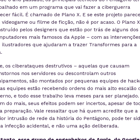
balhado em um programa que vai fazer a ciberguerra
ecer fácil. É chamado de Plano X. E se este projeto parec
videogame ou filme de ficção, não é por acaso. O Plano X
struído pelos designers que estão por trás de alguns dos
putadores mais famosos da Apple – com as intervençõe
 ilustradores que ajudaram a trazer Transformes para a
a.
e, os ciberataques destrutivos – aquelas que causam
nstornos nos servidores ou descontrolam outros
ipamentos, são montados por pequenas equipes de hack
as equipes estão recebendo ordens do mais alto escalão 
erno, e todo esse trabalho leva meses para ser planejado.
m do mais, seus efeitos podem ser incertos, apesar de to
a preparação. Vale ressaltar que há quem acredite que a
or intrusão de rede da história do Pentágono, pode ter si
 infecção acidental, e não uma ação deliberada.
tanto, esse grupo de engenheiros de Apple, do Google