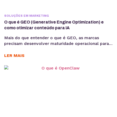
SOLUÇÕES EM MARKETING
O que é GEO (Generative Engine Optimization) e
como otimizar conteúdo para IA
Mais do que entender o que é GEO, as marcas
precisam desenvolver maturidade operacional para
atuar nesse novo cenário: produção orientada à
intenção, consistência temática e conteúdos
LER MAIS
estruturados para interpretação por modelos de IA,
sem comprometer a experiência humana. A forma
como os usuários acessam informação está
passando por uma mudança estrutural. Interfaces
baseadas em...