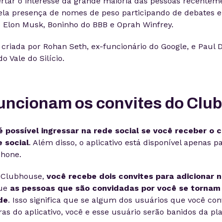
rtar o interesse da grande maioria das pessoas recentem
la presença de nomes de peso participando de debates e
o Elon Musk, Boninho do BBB e Oprah Winfrey.
i criada por Rohan Seth, ex-funcionário do Google, e Paul 
 Vale do Silício.
uncionam os convites do Clu
é possível ingressar na rede social se você receber o 
e social
. Além disso, o aplicativo está disponível apenas p
hone.
o Clubhouse,
você recebe dois convites para adicionar 
que
as pessoas que são convidadas por você se tornam
de
. Isso significa que se algum dos usuários que você co
as do aplicativo, você e esse usuário serão banidos da pl