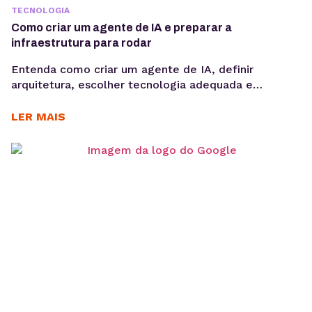
TECNOLOGIA
Como criar um agente de IA e preparar a
infraestrutura para rodar
Entenda como criar um agente de IA, definir
arquitetura, escolher tecnologia adequada e
preparar infraestrutura para execução em produção,
considerando integrações, observabilidade, custos
LER MAIS
operacionais e escalabilidade. Criar um agente de IA
vai além de escolher um modelo de linguagem ou
escrever prompts. Em produção, fatores como
integração com sistemas, gerenciamento de
contexto, observabilidade, custos computacionais...