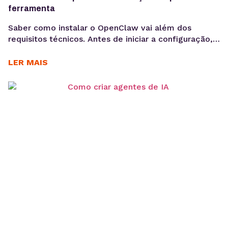
ferramenta
Saber como instalar o OpenClaw vai além dos
requisitos técnicos. Antes de iniciar a configuração,
é importante entender os objetivos da operação, os
casos de uso e como a ferramenta pode contribuir
LER MAIS
para acelerar a implementação de agentes de IA. O
OpenClaw centraliza a criação e operação de
agentes de IA em um único ambiente....