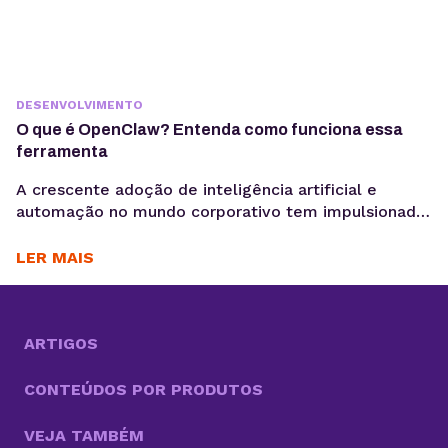
DESENVOLVIMENTO
O que é OpenClaw? Entenda como funciona essa
ferramenta
A crescente adoção de inteligência artificial e
automação no mundo corporativo tem impulsionado
o surgimento de novas ferramentas voltadas à
coleta, análise e ativação de dados, exatamente o
LER MAIS
motivo para você saber o que é OpenClaw. Entre
essas inovações, o OpenClaw chama atenção por ir
além do modelo tradicional dos chatbots e se
aproximar do...
ARTIGOS
CONTEÚDOS POR PRODUTOS
VEJA TAMBÉM