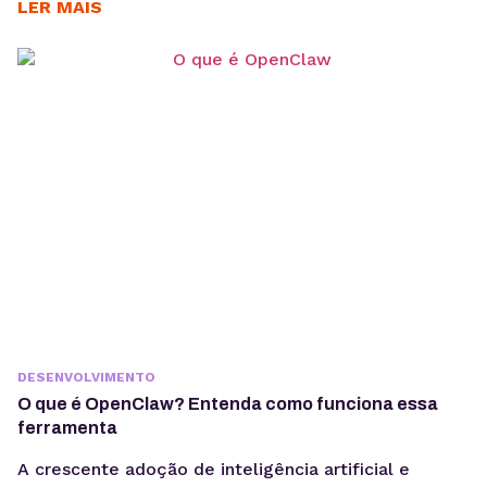
intenção, consistência temática e conteúdos
LER MAIS
estruturados para interpretação por modelos de IA,
sem comprometer a experiência humana. A forma
como os usuários acessam informação está
passando por uma mudança estrutural. Interfaces
baseadas em...
DESENVOLVIMENTO
O que é OpenClaw? Entenda como funciona essa
ferramenta
A crescente adoção de inteligência artificial e