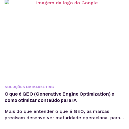
vai além de escolher um modelo de linguagem ou
escrever prompts. Em produção, fatores como
integração com sistemas, gerenciamento de
contexto, observabilidade, custos computacionais...
SOLUÇÕES EM MARKETING
O que é GEO (Generative Engine Optimization) e
como otimizar conteúdo para IA
Mais do que entender o que é GEO, as marcas
precisam desenvolver maturidade operacional para
atuar nesse novo cenário: produção orientada à