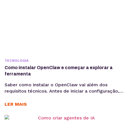
TECNOLOGIA
Como instalar OpenClaw e começar a explorar a
ferramenta
Saber como instalar o OpenClaw vai além dos
requisitos técnicos. Antes de iniciar a configuração,
é importante entender os objetivos da operação, os
casos de uso e como a ferramenta pode contribuir
LER MAIS
para acelerar a implementação de agentes de IA. O
OpenClaw centraliza a criação e operação de
agentes de IA em um único ambiente....