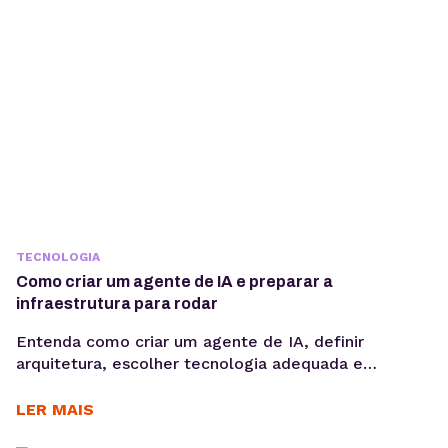
TECNOLOGIA
Como criar um agente de IA e preparar a
infraestrutura para rodar
Entenda como criar um agente de IA, definir
arquitetura, escolher tecnologia adequada e
preparar infraestrutura para execução em produção,
considerando integrações, observabilidade, custos
LER MAIS
operacionais e escalabilidade. Criar um agente de IA