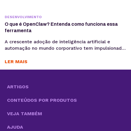
DESENVOLVIMENTO
O que é OpenClaw? Entenda como funciona essa
ferramenta
A crescente adoção de inteligência artificial e
automação no mundo corporativo tem impulsionado
o surgimento de novas ferramentas voltadas à
coleta, análise e ativação de dados, exatamente o
LER MAIS
motivo para você saber o que é OpenClaw. Entre
essas inovações, o OpenClaw chama atenção por ir
além do modelo tradicional dos chatbots e se
aproximar do...
ARTIGOS
CONTEÚDOS POR PRODUTOS
VEJA TAMBÉM
AJUDA