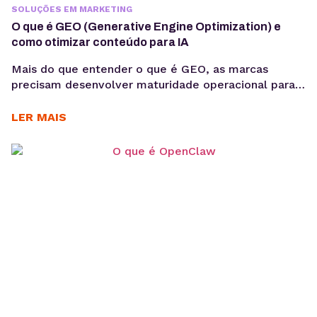
SOLUÇÕES EM MARKETING
O que é GEO (Generative Engine Optimization) e
como otimizar conteúdo para IA
Mais do que entender o que é GEO, as marcas
precisam desenvolver maturidade operacional para
atuar nesse novo cenário: produção orientada à
intenção, consistência temática e conteúdos
LER MAIS
estruturados para interpretação por modelos de IA,
sem comprometer a experiência humana. A forma
como os usuários acessam informação está
passando por uma mudança estrutural. Interfaces
baseadas em...