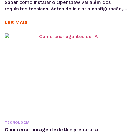
Saber como instalar o OpenClaw vai além dos
requisitos técnicos. Antes de iniciar a configuração,
é importante entender os objetivos da operação, os
casos de uso e como a ferramenta pode contribuir
LER MAIS
para acelerar a implementação de agentes de IA. O
OpenClaw centraliza a criação e operação de
agentes de IA em um único ambiente....
TECNOLOGIA
Como criar um agente de IA e preparar a