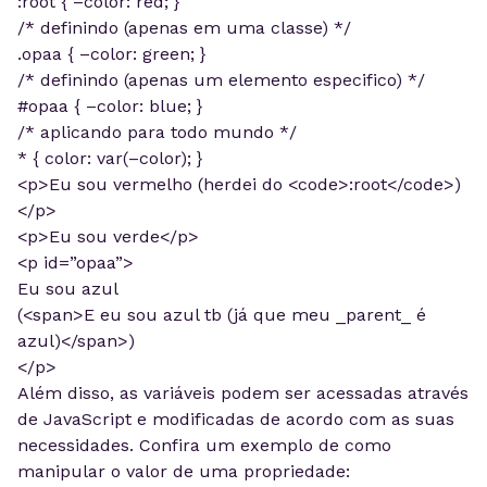
:root { –color: red; }
/* definindo (apenas em uma classe) */
.opaa { –color: green; }
/* definindo (apenas um elemento especifico) */
#opaa { –color: blue; }
/* aplicando para todo mundo */
* { color: var(–color); }
<p>Eu sou vermelho (herdei do <code>:root</code>)
</p>
<p>Eu sou verde</p>
<p id=”opaa”>
Eu sou azul
(<span>E eu sou azul tb (já que meu _parent_ é
azul)</span>)
</p>
Além disso, as variáveis podem ser acessadas através
de JavaScript e modificadas de acordo com as suas
necessidades. Confira um exemplo de como
manipular o valor de uma propriedade: