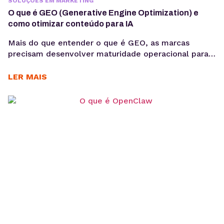
SOLUÇÕES EM MARKETING
O que é GEO (Generative Engine Optimization) e
como otimizar conteúdo para IA
Mais do que entender o que é GEO, as marcas
precisam desenvolver maturidade operacional para
atuar nesse novo cenário: produção orientada à
intenção, consistência temática e conteúdos
LER MAIS
estruturados para interpretação por modelos de IA,
sem comprometer a experiência humana. A forma
como os usuários acessam informação está
passando por uma mudança estrutural. Interfaces
baseadas em...