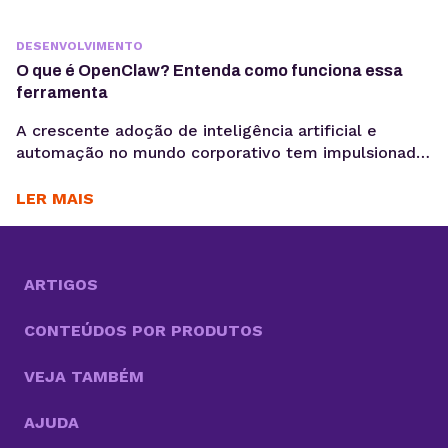
DESENVOLVIMENTO
O que é OpenClaw? Entenda como funciona essa
ferramenta
A crescente adoção de inteligência artificial e
automação no mundo corporativo tem impulsionado
o surgimento de novas ferramentas voltadas à
coleta, análise e ativação de dados, exatamente o
LER MAIS
motivo para você saber o que é OpenClaw. Entre
essas inovações, o OpenClaw chama atenção por ir
além do modelo tradicional dos chatbots e se
aproximar do...
ARTIGOS
CONTEÚDOS POR PRODUTOS
VEJA TAMBÉM
AJUDA