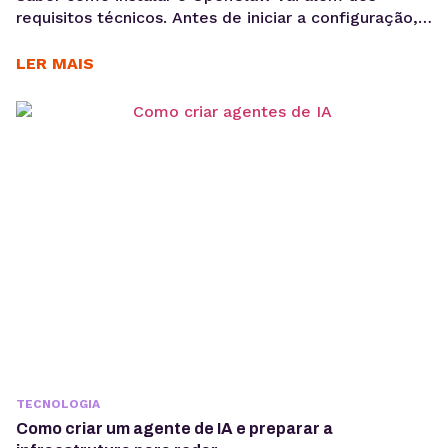
requisitos técnicos. Antes de iniciar a configuração,
é importante entender os objetivos da operação, os
casos de uso e como a ferramenta pode contribuir
LER MAIS
para acelerar a implementação de agentes de IA. O
OpenClaw centraliza a criação e operação de
agentes de IA em um único ambiente....
TECNOLOGIA
Como criar um agente de IA e preparar a