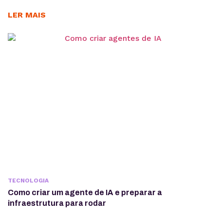
é importante entender os objetivos da operação, os
casos de uso e como a ferramenta pode contribuir
LER MAIS
para acelerar a implementação de agentes de IA. O
OpenClaw centraliza a criação e operação de
agentes de IA em um único ambiente....
TECNOLOGIA
Como criar um agente de IA e preparar a
infraestrutura para rodar