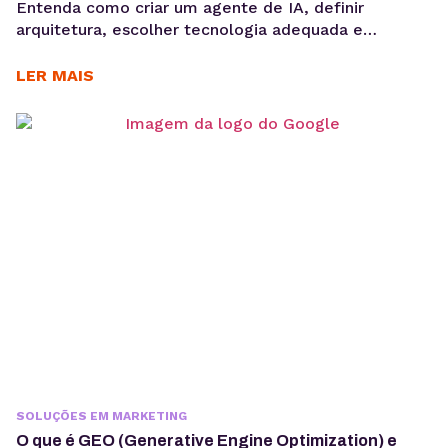
Entenda como criar um agente de IA, definir
arquitetura, escolher tecnologia adequada e
preparar infraestrutura para execução em produção,
considerando integrações, observabilidade, custos
LER MAIS
operacionais e escalabilidade. Criar um agente de IA
vai além de escolher um modelo de linguagem ou
escrever prompts. Em produção, fatores como
integração com sistemas, gerenciamento de
contexto, observabilidade, custos computacionais...
SOLUÇÕES EM MARKETING
O que é GEO (Generative Engine Optimization) e