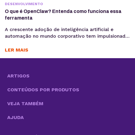
DESENVOLVIMENTO
O que é OpenClaw? Entenda como funciona essa
ferramenta
A crescente adoção de inteligência artificial e
automação no mundo corporativo tem impulsionado
o surgimento de novas ferramentas voltadas à
coleta, análise e ativação de dados, exatamente o
LER MAIS
motivo para você saber o que é OpenClaw. Entre
essas inovações, o OpenClaw chama atenção por ir
além do modelo tradicional dos chatbots e se
aproximar do...
ARTIGOS
CONTEÚDOS POR PRODUTOS
VEJA TAMBÉM
AJUDA