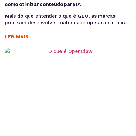
como otimizar conteúdo para IA
Mais do que entender o que é GEO, as marcas
precisam desenvolver maturidade operacional para
atuar nesse novo cenário: produção orientada à
intenção, consistência temática e conteúdos
LER MAIS
estruturados para interpretação por modelos de IA,
sem comprometer a experiência humana. A forma
como os usuários acessam informação está
passando por uma mudança estrutural. Interfaces
baseadas em...