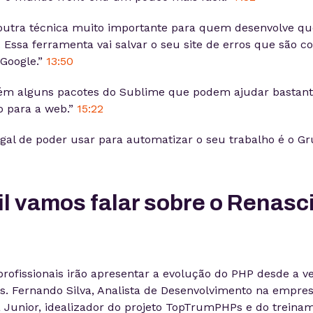
tra técnica muito importante para quem desenvolve que 
. Essa ferramenta vai salvar o seu site de erros que são c
 Google.”
13:50
m alguns pacotes do Sublime que podem ajudar bastan
 para a web.”
15:22
egal de poder usar para automatizar o seu trabalho é o Gr
il vamos falar sobre o Renas
profissionais irão apresentar a evolução do PHP desde a ve
s. Fernando Silva, Analista de Desenvolvimento na empre
a Junior, idealizador do projeto TopTrumPHPs e do treina