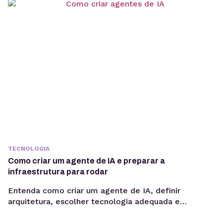
OpenClaw centraliza a criação e operação de
agentes de IA em um único ambiente....
TECNOLOGIA
Como criar um agente de IA e preparar a
infraestrutura para rodar
Entenda como criar um agente de IA, definir
arquitetura, escolher tecnologia adequada e
preparar infraestrutura para execução em produção,