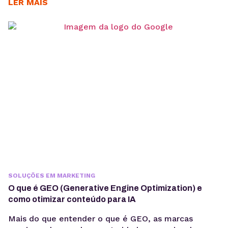
considerando integrações, observabilidade, custos
LER MAIS
operacionais e escalabilidade. Criar um agente de IA
vai além de escolher um modelo de linguagem ou
escrever prompts. Em produção, fatores como
integração com sistemas, gerenciamento de
contexto, observabilidade, custos computacionais...
SOLUÇÕES EM MARKETING
O que é GEO (Generative Engine Optimization) e
como otimizar conteúdo para IA
Mais do que entender o que é GEO, as marcas