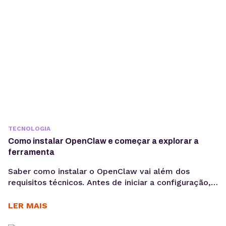
TECNOLOGIA
Como instalar OpenClaw e começar a explorar a
ferramenta
Saber como instalar o OpenClaw vai além dos
requisitos técnicos. Antes de iniciar a configuração,
é importante entender os objetivos da operação, os
casos de uso e como a ferramenta pode contribuir
LER MAIS
para acelerar a implementação de agentes de IA. O