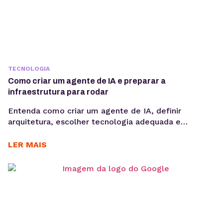
TECNOLOGIA
Como criar um agente de IA e preparar a
infraestrutura para rodar
Entenda como criar um agente de IA, definir
arquitetura, escolher tecnologia adequada e
preparar infraestrutura para execução em produção,
considerando integrações, observabilidade, custos
LER MAIS
operacionais e escalabilidade. Criar um agente de IA
vai além de escolher um modelo de linguagem ou
escrever prompts. Em produção, fatores como
integração com sistemas, gerenciamento de
contexto, observabilidade, custos computacionais...