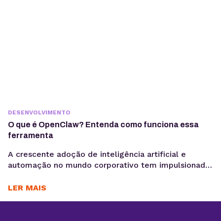
DESENVOLVIMENTO
O que é OpenClaw? Entenda como funciona essa
ferramenta
A crescente adoção de inteligência artificial e
automação no mundo corporativo tem impulsionado
o surgimento de novas ferramentas voltadas à
coleta, análise e ativação de dados, exatamente o
LER MAIS
motivo para você saber o que é OpenClaw. Entre
essas inovações, o OpenClaw chama atenção por ir
além do modelo tradicional dos chatbots e se