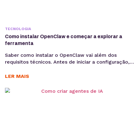
TECNOLOGIA
Como instalar OpenClaw e começar a explorar a
ferramenta
Saber como instalar o OpenClaw vai além dos
requisitos técnicos. Antes de iniciar a configuração,
é importante entender os objetivos da operação, os
casos de uso e como a ferramenta pode contribuir
LER MAIS
para acelerar a implementação de agentes de IA. O
OpenClaw centraliza a criação e operação de
agentes de IA em um único ambiente....