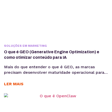
SOLUÇÕES EM MARKETING
O que é GEO (Generative Engine Optimization) e
como otimizar conteúdo para IA
Mais do que entender o que é GEO, as marcas
precisam desenvolver maturidade operacional para
atuar nesse novo cenário: produção orientada à
intenção, consistência temática e conteúdos
LER MAIS
estruturados para interpretação por modelos de IA,
sem comprometer a experiência humana. A forma
como os usuários acessam informação está
passando por uma mudança estrutural. Interfaces
baseadas em...