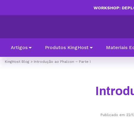
WORKSHOP: DEPLO
Artigos
Produtos KingHost
Materiais E
KingHost Blog
>
Introdução ao Phalcon – Parte I
Introd
Publicado em 22/1