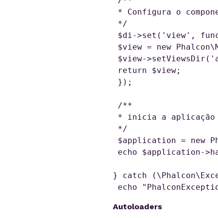
 /**

 * Configura o componente de views

 */

 $di->set('view', function () {

 $view = new Phalcon\Mvc\View();

 $view->setViewsDir('app/views/');

 return $view;

 });

 /**

 * inicia a aplicação

 */

 $application = new Phalcon\Mvc\Application($di);

 echo $application->handle()->getContent();

} catch (\Phalcon\Exce
 echo "PhalconExcepti
Autoloaders