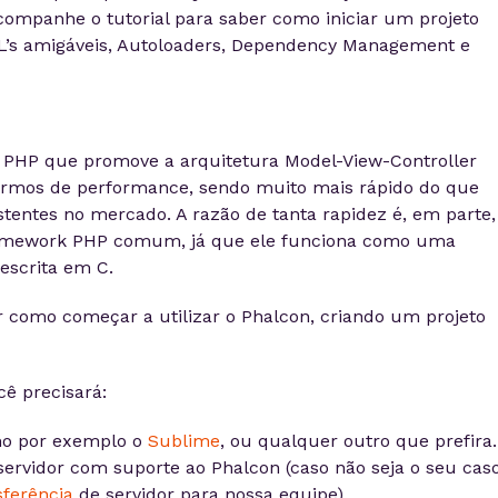
ompanhe o tutorial para saber como iniciar um projeto
RL’s amigáveis, Autoloaders, Dependency Management e
PHP que promove a arquitetura Model-View-Controller
ermos de performance, sendo muito mais rápido do que
tentes no mercado. A razão de tanta rapidez é, em parte,
ramework PHP comum, já que ele funciona como uma
 escrita em C.
r como começar a utilizar o Phalcon, criando um projeto
cê precisará:
mo por exemplo o
Sublime
, ou qualquer outro que prefira.
ervidor com suporte ao Phalcon (caso não seja o seu caso
sferência
de servidor para nossa equipe).