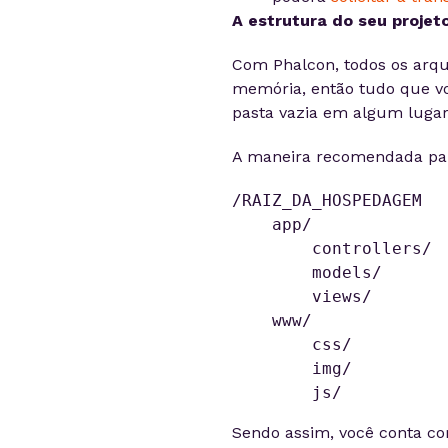
A estrutura do seu projet
Com Phalcon, todos os arqui
memória, então tudo que vo
pasta vazia em algum lugar
A maneira recomendada para
/RAIZ_DA_HOSPEDAGEM

    app/

        controllers/

        models/

        views/

    www/

        css/

        img/

        js/
Sendo assim, você conta co