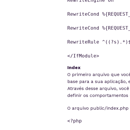
RewriteEngine On

RewriteCond %{REQUEST_
RewriteCond %{REQUEST_
RewriteRule ^((?s).*)$
</IfModule>
Index
O primeiro arquivo que você
base para a sua aplicação, 
Através desse arquivo, voc
definir os comportamentos d
O arquivo public/index.php
<?php
