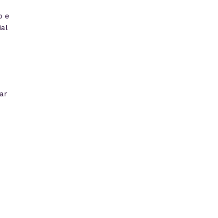
p e
al
ar