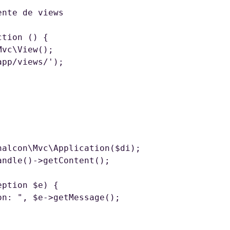
ption $e) {

on: ", $e->getMessage();