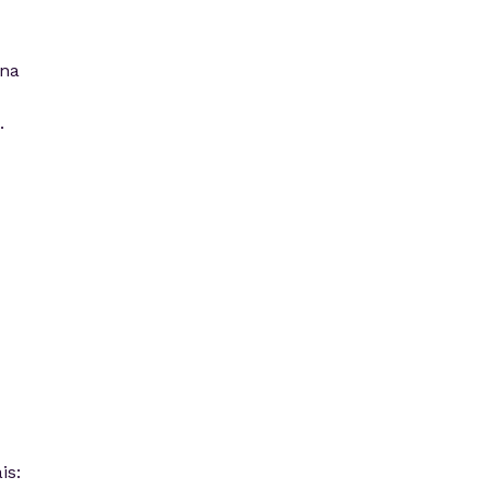
 na
.
is: