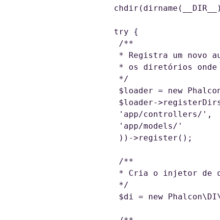
chdir(dirname(__DIR__)
try {

 /**

 * Registra um novo autoloader e define

 * os diretórios onde estarão os arquivos da aplicação

 */

 $loader = new Phalcon\Loader();

 $loader->registerDirs(array(

 'app/controllers/',

 'app/models/'

 ))->register();

 /**

 * Cria o injetor de dependência

 */

 $di = new Phalcon\DI\FactoryDefault();
