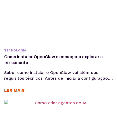
TECNOLOGIA
Como instalar OpenClaw e começar a explorar a
ferramenta
Saber como instalar o OpenClaw vai além dos
requisitos técnicos. Antes de iniciar a configuração,
é importante entender os objetivos da operação, os
casos de uso e como a ferramenta pode contribuir
LER MAIS
para acelerar a implementação de agentes de IA. O
OpenClaw centraliza a criação e operação de
agentes de IA em um único ambiente....