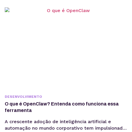
estruturados para interpretação por modelos de IA,
sem comprometer a experiência humana. A forma
como os usuários acessam informação está
passando por uma mudança estrutural. Interfaces
baseadas em...
DESENVOLVIMENTO
O que é OpenClaw? Entenda como funciona essa
ferramenta
A crescente adoção de inteligência artificial e
automação no mundo corporativo tem impulsionado