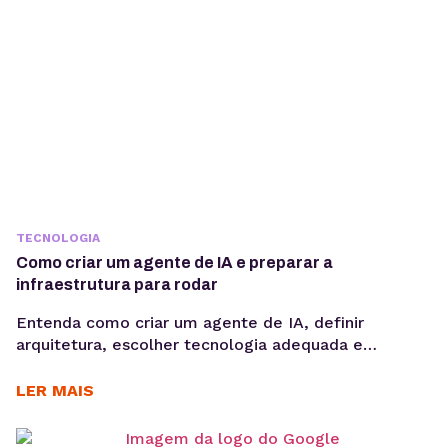
TECNOLOGIA
Como criar um agente de IA e preparar a
infraestrutura para rodar
Entenda como criar um agente de IA, definir
arquitetura, escolher tecnologia adequada e
preparar infraestrutura para execução em produção,
considerando integrações, observabilidade, custos
LER MAIS
operacionais e escalabilidade. Criar um agente de IA
vai além de escolher um modelo de linguagem ou