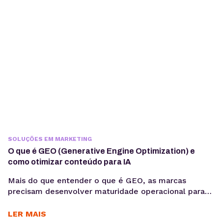
escrever prompts. Em produção, fatores como
integração com sistemas, gerenciamento de
contexto, observabilidade, custos computacionais...
SOLUÇÕES EM MARKETING
O que é GEO (Generative Engine Optimization) e
como otimizar conteúdo para IA
Mais do que entender o que é GEO, as marcas
precisam desenvolver maturidade operacional para
atuar nesse novo cenário: produção orientada à
intenção, consistência temática e conteúdos
LER MAIS