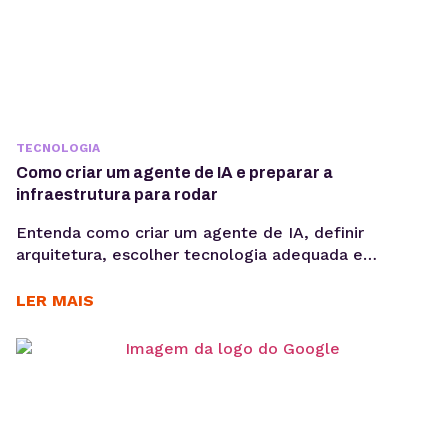
TECNOLOGIA
Como criar um agente de IA e preparar a
infraestrutura para rodar
Entenda como criar um agente de IA, definir
arquitetura, escolher tecnologia adequada e
preparar infraestrutura para execução em produção,
considerando integrações, observabilidade, custos
LER MAIS
operacionais e escalabilidade. Criar um agente de IA
vai além de escolher um modelo de linguagem ou
escrever prompts. Em produção, fatores como
integração com sistemas, gerenciamento de
contexto, observabilidade, custos computacionais...