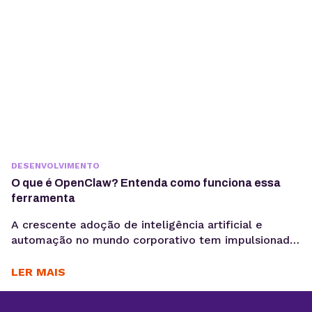
baseadas em...
DESENVOLVIMENTO
O que é OpenClaw? Entenda como funciona essa
ferramenta
A crescente adoção de inteligência artificial e
automação no mundo corporativo tem impulsionado
o surgimento de novas ferramentas voltadas à
coleta, análise e ativação de dados, exatamente o
LER MAIS
motivo para você saber o que é OpenClaw. Entre
essas inovações, o OpenClaw chama atenção por ir