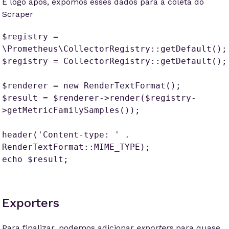
E logo após, expomos esses dados para a coleta do
Scraper
$registry = 
\Prometheus\CollectorRegistry::getDefault();

$registry = CollectorRegistry::getDefault();

$renderer = new RenderTextFormat();

$result = $renderer->render($registry-
>getMetricFamilySamples());

header('Content-type: ' . 
RenderTextFormat::MIME_TYPE);

echo $result;
Exporters
Para finalizar, podemos adicionar
exporters
para quase