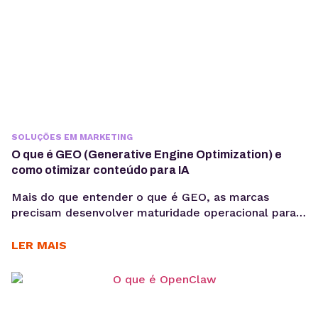
SOLUÇÕES EM MARKETING
O que é GEO (Generative Engine Optimization) e
como otimizar conteúdo para IA
Mais do que entender o que é GEO, as marcas
precisam desenvolver maturidade operacional para
atuar nesse novo cenário: produção orientada à
intenção, consistência temática e conteúdos
LER MAIS
estruturados para interpretação por modelos de IA,
sem comprometer a experiência humana. A forma
como os usuários acessam informação está
passando por uma mudança estrutural. Interfaces