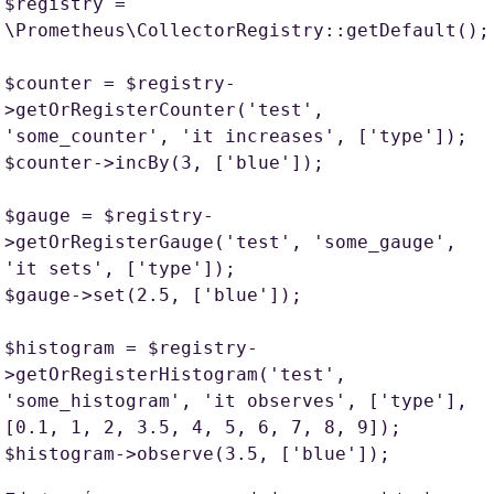
$registry = 
\Prometheus\CollectorRegistry::getDefault();

$counter = $registry-
>getOrRegisterCounter('test', 
'some_counter', 'it increases', ['type']);

$counter->incBy(3, ['blue']);

$gauge = $registry-
>getOrRegisterGauge('test', 'some_gauge', 
'it sets', ['type']);

$gauge->set(2.5, ['blue']);

$histogram = $registry-
>getOrRegisterHistogram('test', 
'some_histogram', 'it observes', ['type'], 
[0.1, 1, 2, 3.5, 4, 5, 6, 7, 8, 9]);

$histogram->observe(3.5, ['blue']);