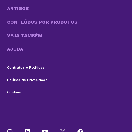
além do modelo tradicional dos chatbots e se
aproximar do...
ARTIGOS
CONTEÚDOS POR PRODUTOS
VEJA TAMBÉM
AJUDA
Contratos e Políticas
Política de Privacidade
Cookies