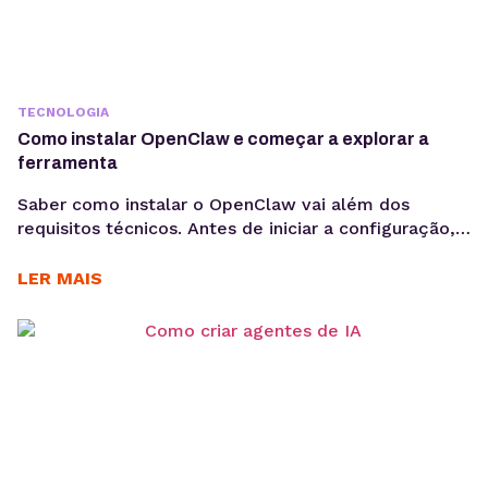
TECNOLOGIA
Como instalar OpenClaw e começar a explorar a
ferramenta
Saber como instalar o OpenClaw vai além dos
requisitos técnicos. Antes de iniciar a configuração,
é importante entender os objetivos da operação, os
casos de uso e como a ferramenta pode contribuir
LER MAIS
para acelerar a implementação de agentes de IA. O
OpenClaw centraliza a criação e operação de
agentes de IA em um único ambiente....