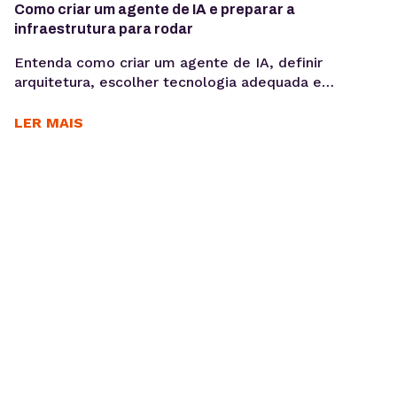
Como criar um agente de IA e preparar a
infraestrutura para rodar
Entenda como criar um agente de IA, definir
arquitetura, escolher tecnologia adequada e
preparar infraestrutura para execução em produção,
considerando integrações, observabilidade, custos
LER MAIS
operacionais e escalabilidade. Criar um agente de IA
vai além de escolher um modelo de linguagem ou
escrever prompts. Em produção, fatores como
integração com sistemas, gerenciamento de
contexto, observabilidade, custos computacionais...