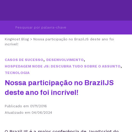
KingHost Blog
>
Nossa participação no BrazilJS deste ano foi
incrível!
,
,
CASOS DE SUCESSO
DESENVOLVIMENTO
,
HOSPEDAGEM NODE JS: DESCUBRA TUDO SOBRE O ASSUNTO
TECNOLOGIA
Nossa participação no BrazilJS
deste ano foi incrível!
Publicado em 01/11/2016
Atualizado em 04/06/2024
O BrazilJS é a maior conferência de JavaScript do