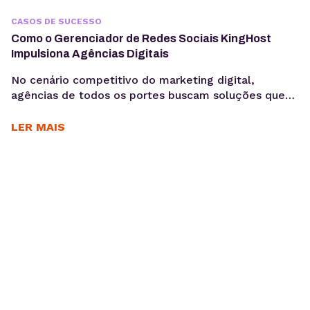
CASOS DE SUCESSO
Como o Gerenciador de Redes Sociais KingHost
Impulsiona Agências Digitais
No cenário competitivo do marketing digital,
agências de todos os portes buscam soluções que
otimizem seus processos, garantam a eficiência e
entreguem resultados consistentes aos seus
LER MAIS
clientes. Para Daniele Alves, social media e
fundadora da agência Daniele Alves | Marketing
Digital, o Gerenciador de Redes Sociais KingHost
tem sido um parceiro essencial desde 2019,
permitindo...