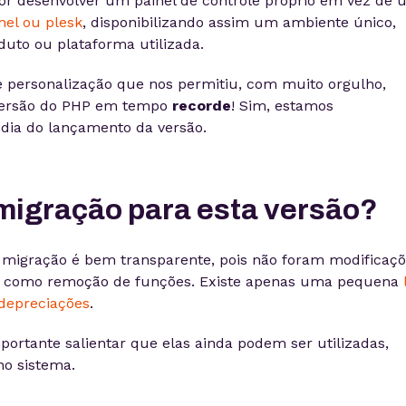
r por desenvolver um painel de controle próprio em vez de 
nel ou plesk
, disponibilizando assim um ambiente único,
duto ou plataforma utilizada.
de personalização que nos permitiu, com muito orgulho,
 versão do PHP em tempo
recorde
! Sim, estamos
dia do lançamento da versão.
 migração para esta versão?
a migração é bem transparente, pois não foram modificaç
s como remoção de funções. Existe apenas uma pequena
depreciações
.
portante salientar que elas ainda podem ser utilizadas,
no sistema.