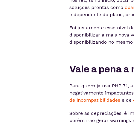
nos fez, lá no início, opta
soluções prontas como
cpa
independente do plano, pro
Foi justamente esse nível 
disponibilizar a mais nova
disponibilizando no mesmo 
Vale a pena a
Para quem já usa PHP 7.1, 
negativamente impactante
de incompatibilidades
e de
Sobre as depreciações, é im
porém irão gerar warnings 