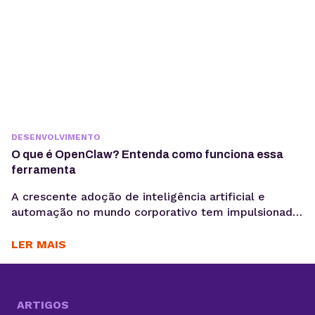
DESENVOLVIMENTO
O que é OpenClaw? Entenda como funciona essa
ferramenta
A crescente adoção de inteligência artificial e
automação no mundo corporativo tem impulsionado
o surgimento de novas ferramentas voltadas à
coleta, análise e ativação de dados, exatamente o
LER MAIS
motivo para você saber o que é OpenClaw. Entre
essas inovações, o OpenClaw chama atenção por ir
além do modelo tradicional dos chatbots e se
aproximar do...
ARTIGOS