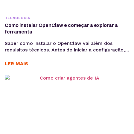
TECNOLOGIA
Como instalar OpenClaw e começar a explorar a
ferramenta
Saber como instalar o OpenClaw vai além dos
requisitos técnicos. Antes de iniciar a configuração,
é importante entender os objetivos da operação, os
casos de uso e como a ferramenta pode contribuir
LER MAIS
para acelerar a implementação de agentes de IA. O
OpenClaw centraliza a criação e operação de
agentes de IA em um único ambiente....