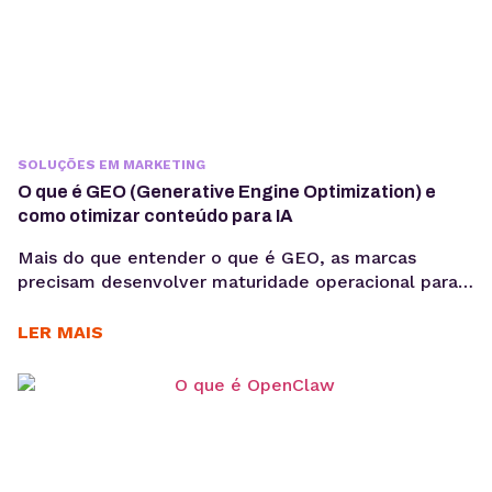
SOLUÇÕES EM MARKETING
O que é GEO (Generative Engine Optimization) e
como otimizar conteúdo para IA
Mais do que entender o que é GEO, as marcas
precisam desenvolver maturidade operacional para
atuar nesse novo cenário: produção orientada à
intenção, consistência temática e conteúdos
LER MAIS
estruturados para interpretação por modelos de IA,
sem comprometer a experiência humana. A forma
como os usuários acessam informação está
passando por uma mudança estrutural. Interfaces
baseadas em...