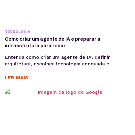
TECNOLOGIA
Como criar um agente de IA e preparar a
infraestrutura para rodar
Entenda como criar um agente de IA, definir
arquitetura, escolher tecnologia adequada e
preparar infraestrutura para execução em produção,
considerando integrações, observabilidade, custos
LER MAIS
operacionais e escalabilidade. Criar um agente de IA
vai além de escolher um modelo de linguagem ou
escrever prompts. Em produção, fatores como
integração com sistemas, gerenciamento de
contexto, observabilidade, custos computacionais...