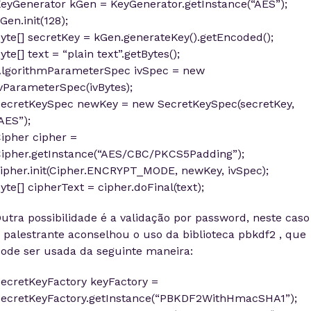
eyGenerator kGen = KeyGenerator.getInstance(“AES”);
Gen.init(128);
yte[] secretKey = kGen.generateKey().getEncoded();
yte[] text = “plain text”.getBytes();
lgorithmParameterSpec ivSpec = new
vParameterSpec(ivBytes);
ecretKeySpec newKey = new SecretKeySpec(secretKey,
AES”);
ipher cipher =
ipher.getInstance(“AES/CBC/PKCS5Padding”);
ipher.init(Cipher.ENCRYPT_MODE, newKey, ivSpec);
yte[] cipherText = cipher.doFinal(text);
utra possibilidade é a validação por password, neste caso
 palestrante aconselhou o uso da biblioteca pbkdf2 , que
ode ser usada da seguinte maneira:
ecretKeyFactory keyFactory =
ecretKeyFactory.getInstance(“PBKDF2WithHmacSHA1”);