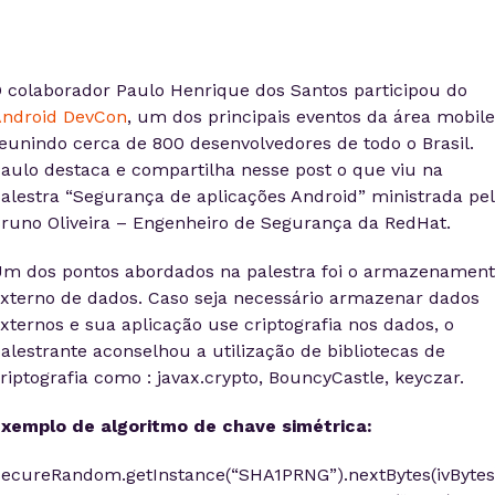
 colaborador Paulo Henrique dos Santos participou do
ndroid DevCon
, um dos principais eventos da área mobile
eunindo cerca de 800 desenvolvedores de todo o Brasil.
aulo destaca e compartilha nesse post o que viu na
alestra “Segurança de aplicações Android” ministrada pe
runo Oliveira – Engenheiro de Segurança da RedHat.
m dos pontos abordados na palestra foi o armazenamen
xterno de dados. Caso seja necessário armazenar dados
xternos e sua aplicação use criptografia nos dados, o
alestrante aconselhou a utilização de bibliotecas de
riptografia como : javax.crypto, BouncyCastle, keyczar.
xemplo de algoritmo de chave simétrica:
ecureRandom.getInstance(“SHA1PRNG”).nextBytes(ivBytes