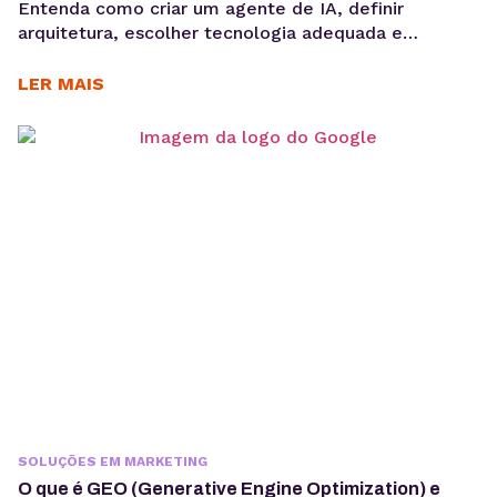
Entenda como criar um agente de IA, definir
arquitetura, escolher tecnologia adequada e
preparar infraestrutura para execução em produção,
considerando integrações, observabilidade, custos
LER MAIS
operacionais e escalabilidade. Criar um agente de IA
vai além de escolher um modelo de linguagem ou
escrever prompts. Em produção, fatores como
integração com sistemas, gerenciamento de
contexto, observabilidade, custos computacionais...
SOLUÇÕES EM MARKETING
O que é GEO (Generative Engine Optimization) e