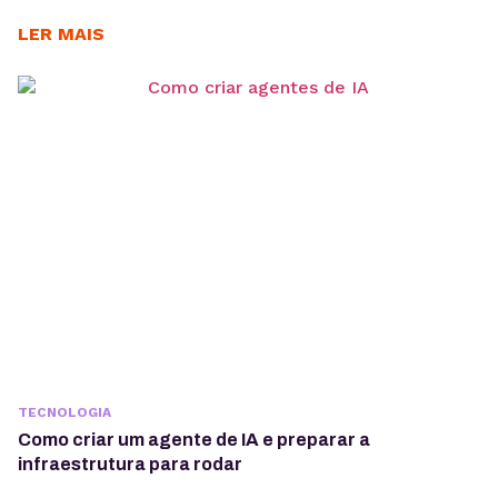
é importante entender os objetivos da operação, os
casos de uso e como a ferramenta pode contribuir
LER MAIS
para acelerar a implementação de agentes de IA. O
OpenClaw centraliza a criação e operação de
agentes de IA em um único ambiente....
TECNOLOGIA
Como criar um agente de IA e preparar a
infraestrutura para rodar