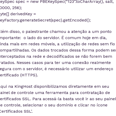
eySpec spec = new PBEKeySpec(“123”.toCharArray(), salt,
0000, 256);
yte[] derivedKey =
eyFactory.generateSecret(spec).getEncoded();
lém disso, o palestrante chamou a atenção a um ponto
mportante: o lado do servidor. É comum hoje em dia,
inda mais em redes móveis, a utilização de redes sem fio
ompartilhadas. Os dados trocados dessa forma podem se
nterceptados na rede e decodificados se não forem bem
ratados. Nesses casos para ter uma conexão realmente
egura com o servidor, é necessário utilizar um endereço
ertificado (HTTPS).
qui na KingHost disponibilizamos diretamente em seu
ainel de controle uma ferramenta para contratação de
ertificados SSL. Para acessá-la basta você ir ao seu painel
e controle, selecionar o seu domínio e clicar no ícone
Certificados SSL’.