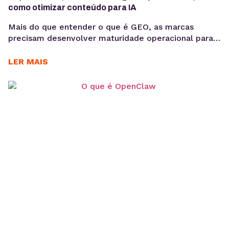
como otimizar conteúdo para IA
Mais do que entender o que é GEO, as marcas
precisam desenvolver maturidade operacional para
atuar nesse novo cenário: produção orientada à
intenção, consistência temática e conteúdos
LER MAIS
estruturados para interpretação por modelos de IA,
sem comprometer a experiência humana. A forma
como os usuários acessam informação está
passando por uma mudança estrutural. Interfaces
baseadas em...