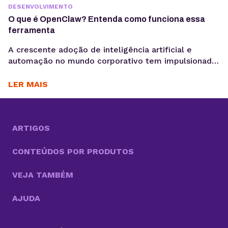
DESENVOLVIMENTO
O que é OpenClaw? Entenda como funciona essa
ferramenta
A crescente adoção de inteligência artificial e
automação no mundo corporativo tem impulsionado
o surgimento de novas ferramentas voltadas à
coleta, análise e ativação de dados, exatamente o
LER MAIS
motivo para você saber o que é OpenClaw. Entre
essas inovações, o OpenClaw chama atenção por ir
além do modelo tradicional dos chatbots e se
aproximar do...
ARTIGOS
CONTEÚDOS POR PRODUTOS
VEJA TAMBÉM
AJUDA