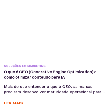
integração com sistemas, gerenciamento de
contexto, observabilidade, custos computacionais...
SOLUÇÕES EM MARKETING
O que é GEO (Generative Engine Optimization) e
como otimizar conteúdo para IA
Mais do que entender o que é GEO, as marcas
precisam desenvolver maturidade operacional para
atuar nesse novo cenário: produção orientada à
intenção, consistência temática e conteúdos
LER MAIS
estruturados para interpretação por modelos de IA,