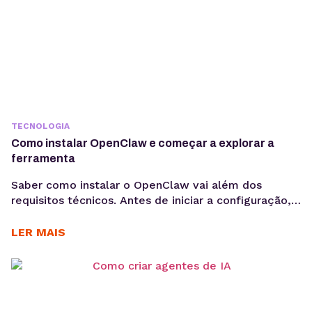
TECNOLOGIA
Como instalar OpenClaw e começar a explorar a
ferramenta
Saber como instalar o OpenClaw vai além dos
requisitos técnicos. Antes de iniciar a configuração,
é importante entender os objetivos da operação, os
casos de uso e como a ferramenta pode contribuir
LER MAIS
para acelerar a implementação de agentes de IA. O
OpenClaw centraliza a criação e operação de
agentes de IA em um único ambiente....