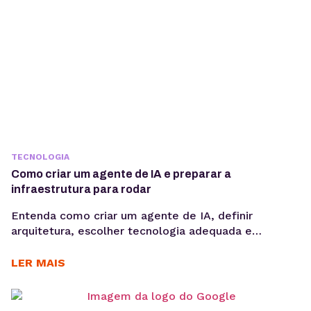
TECNOLOGIA
Como criar um agente de IA e preparar a
infraestrutura para rodar
Entenda como criar um agente de IA, definir
arquitetura, escolher tecnologia adequada e
preparar infraestrutura para execução em produção,
considerando integrações, observabilidade, custos
LER MAIS
operacionais e escalabilidade. Criar um agente de IA
vai além de escolher um modelo de linguagem ou
escrever prompts. Em produção, fatores como