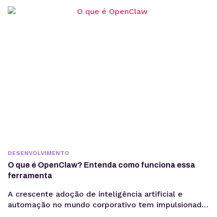
sem comprometer a experiência humana. A forma
como os usuários acessam informação está
passando por uma mudança estrutural. Interfaces
baseadas em...
DESENVOLVIMENTO
O que é OpenClaw? Entenda como funciona essa
ferramenta
A crescente adoção de inteligência artificial e
automação no mundo corporativo tem impulsionado
o surgimento de novas ferramentas voltadas à