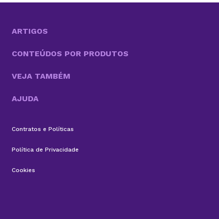
essas inovações, o OpenClaw chama atenção por ir
além do modelo tradicional dos chatbots e se
aproximar do...
ARTIGOS
CONTEÚDOS POR PRODUTOS
VEJA TAMBÉM
AJUDA
Contratos e Políticas
Política de Privacidade
Cookies