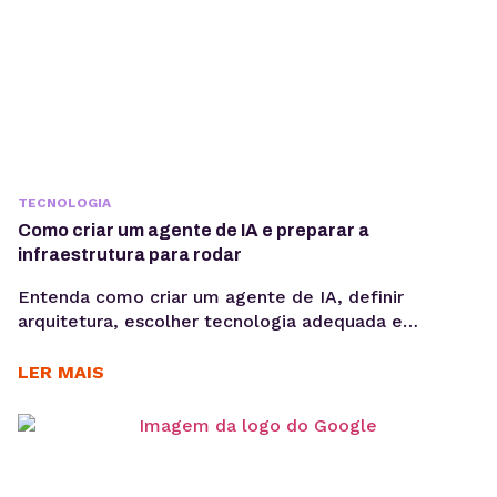
TECNOLOGIA
Como criar um agente de IA e preparar a
infraestrutura para rodar
Entenda como criar um agente de IA, definir
arquitetura, escolher tecnologia adequada e
preparar infraestrutura para execução em produção,
considerando integrações, observabilidade, custos
LER MAIS
operacionais e escalabilidade. Criar um agente de IA
vai além de escolher um modelo de linguagem ou
escrever prompts. Em produção, fatores como
integração com sistemas, gerenciamento de
contexto, observabilidade, custos computacionais...