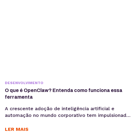
passando por uma mudança estrutural. Interfaces
baseadas em...
DESENVOLVIMENTO
O que é OpenClaw? Entenda como funciona essa
ferramenta
A crescente adoção de inteligência artificial e
automação no mundo corporativo tem impulsionado
o surgimento de novas ferramentas voltadas à
coleta, análise e ativação de dados, exatamente o
LER MAIS
motivo para você saber o que é OpenClaw. Entre