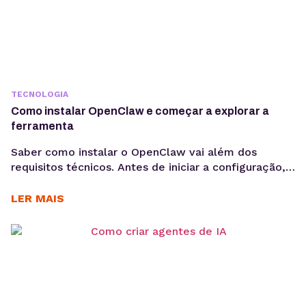
TECNOLOGIA
Como instalar OpenClaw e começar a explorar a
ferramenta
Saber como instalar o OpenClaw vai além dos
requisitos técnicos. Antes de iniciar a configuração,
é importante entender os objetivos da operação, os
casos de uso e como a ferramenta pode contribuir
LER MAIS
para acelerar a implementação de agentes de IA. O
OpenClaw centraliza a criação e operação de
agentes de IA em um único ambiente....