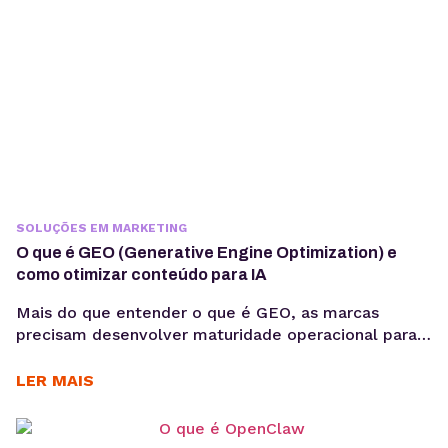
SOLUÇÕES EM MARKETING
O que é GEO (Generative Engine Optimization) e
como otimizar conteúdo para IA
Mais do que entender o que é GEO, as marcas
precisam desenvolver maturidade operacional para
atuar nesse novo cenário: produção orientada à
intenção, consistência temática e conteúdos
LER MAIS
estruturados para interpretação por modelos de IA,
sem comprometer a experiência humana. A forma
como os usuários acessam informação está