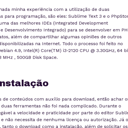
lhada minha experiência com a utilização de duas
as para programação, são eles: Sublime Text 3 e o PhpSt
 uma das melhores IDEs (Integrated Development
e Desenvolvimento Integrado) para se desenvolver em PH
atos, além de compartilhar algumas opiniões de outros
ponibilizadas na Internet. Todo o processo foi feito no
ebian 4.9, Intel(R) Core(TM) i3-2120 CPU @ 3.30GHz, 64 bi
 MHz , 500GB Disk Space.
Instalação
os de conteúdos com auxílio para download, então achar o
s duas ferramentas não foi nada complicado. Durante o
egável a velocidade e praticidade por parte do editor Subl
 e não necessita de nenhuma licença ou autorização. Já 
tanto o download como a instalação, além de solicitar os