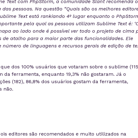
e Text com PhpStorm, a comunidade Slant recomenda o
a das pessoas. Na questão “Quais são os melhores editor
Sublime Text está rankiando 4º lugar enquanto o PhpStor
mportante pela qual as pessoas utilizam Sublime Text é:
‘
apa ao lado onde é possível ver todo o projeto de cima 
s de atalho para a maior parte das funcionalidades. Ele
número de linguagens e recursos gerais de edição de te
que dos 100% usuários que votaram sobre o sublime (115
m da ferramenta, enquanto 19,3% não gostaram. Já o
es (182), 86,8% dos usuários gostam da ferramenta,
s não.
is editores são recomendados e muito utilizados na