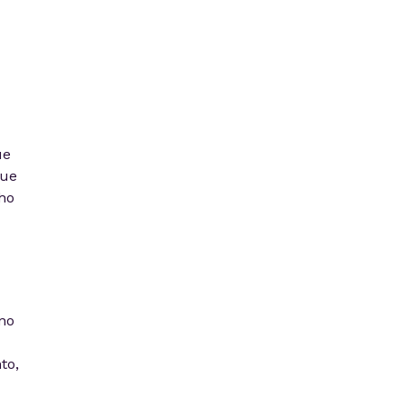
ue
que
ho
no
to,