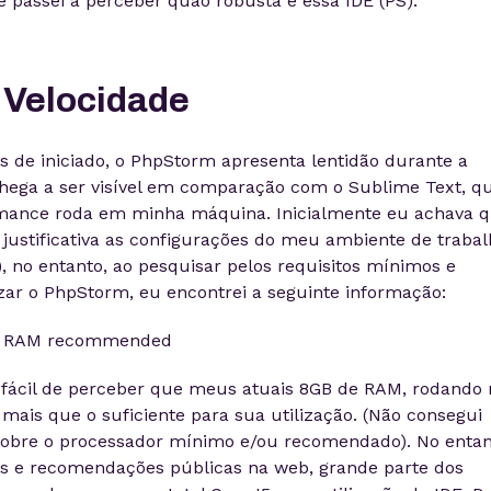
 passei a perceber quão robusta é essa IDE (PS).
 Velocidade
de iniciado, o PhpStorm apresenta lentidão durante a
 chega a ser visível em comparação com o Sublime Text, q
ance roda em minha máquina. Inicialmente eu achava 
 justificativa as configurações do meu ambiente de trabal
 no entanto, ao pesquisar pelos requisitos mínimos e
zar o PhpStorm, eu encontrei a seguinte informação:
B RAM recommended
a fácil de perceber que meus atuais 8GB de RAM, rodando 
 mais que o suficiente para sua utilização. (Não consegui
 sobre o processador mínimo e/ou recomendado). No entan
s e recomendações públicas na web, grande parte dos