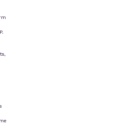
orm
P.
ts,
s
ime
o