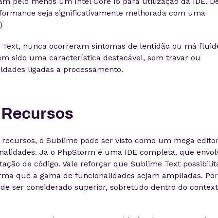
 pelo menos um Intel Core I5 para utilização da IDE. D
rformance seja significativamente melhorada com uma
)
e Text, nunca ocorreram sintomas de lentidão ou má fluid
em sido uma característica destacável, sem travar ou
uldades ligadas a processamento.
& Recursos
recursos, o Sublime pode ser visto como um mega edito
ionalidades. Já o PhpStorm é uma IDE completa, que envol
ação de código. Vale reforçar que Sublime Text possibilit
forma que a gama de funcionalidades sejam ampliadas. Po
de ser considerado superior, sobretudo dentro do contex