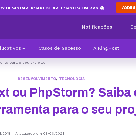
ASSIS
Y DESCOMPLICADO DE APLICAÇÕES EM VPS 🚀
Notificações
Ce
ducativos
Casos de Sucesso
A KingHost
enta para o seu projeto.
,
DESENVOLVIMENTO
TECNOLOGIA
xt ou PhpStorm? Saiba 
rramenta para o seu pro
1/2018
–
Atualizado em 03/06/2024