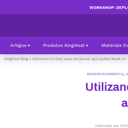
WORKSHOP: DEPLO
Artigos
Produtos KingHost
Materiais E
KingHost Blog
>
Utilizando Docker para escalonar aplicações Node.Js
,
DESENVOLVIMENTO
Utiliza
a
Publicado em 20/1