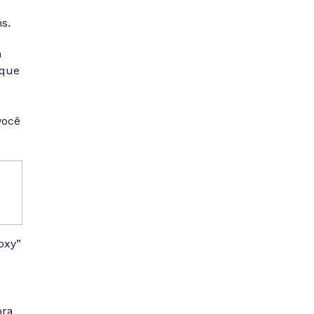
s.
m
 que
você
oxy”
ora