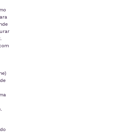
omo
ara
ande
urar
.
 com
ne)
ade
ema
.
ndo