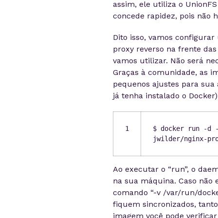
assim, ele utiliza o Union
concede rapidez, pois não h
Dito isso, vamos configur
proxy reverso na frente da
vamos utilizar. Não será ne
Graças à comunidade, as im
pequenos ajustes para sua a
já tenha instalado o Docker
1
$ docker run -d 
jwilder/nginx-pr
Ao executar o “run”, o dae
na sua máquina. Caso não e
comando “-v /var/run/docke
fiquem sincronizados, tanto
imagem você pode verificar