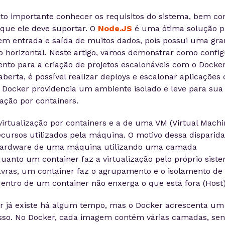
uito importante conhecer os requisitos do sistema, bem c
 que ele deve suportar. O
Node.JS
é uma ótima solução p
rem entrada e saída de muitos dados, pois possui uma gr
o horizontal. Neste artigo, vamos demonstrar como config
nto para a criação de projetos escalonáveis com o Docker
aberta, é possível realizar deploys e escalonar aplicações
o Docker providencia um ambiente isolado e leve para sua
zação por containers.
virtualização por containers e a de uma VM (Virtual Machi
cursos utilizados pela máquina. O motivo dessa disparid
 hardware de uma máquina utilizando uma camada
uanto um container faz a virtualização pelo próprio sist
avras, um container faz o agrupamento e o isolamento de
entro de um container não enxerga o que está fora (Host)
ner já existe há algum tempo, mas o Docker acrescenta um
esso. No Docker, cada imagem contém várias camadas, se