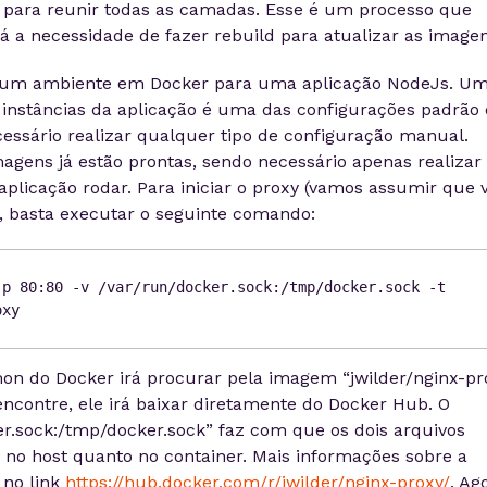
FS para reunir todas as camadas. Esse é um processo que
á a necessidade de fazer rebuild para atualizar as imagen
ar um ambiente em Docker para uma aplicação NodeJs. U
s instâncias da aplicação é uma das configurações padrão
cessário realizar qualquer tipo de configuração manual.
agens já estão prontas, sendo necessário apenas realizar
plicação rodar. Para iniciar o proxy (vamos assumir que 
), basta executar o seguinte comando:
-p 80:80 -v /var/run/docker.sock:/tmp/docker.sock -t
oxy
mon do Docker irá procurar pela imagem “jwilder/nginx-pr
ncontre, ele irá baixar diretamente do Docker Hub. O
r.sock:/tmp/docker.sock” faz com que os dois arquivos
 no host quanto no container. Mais informações sobre a
 no link
https://hub.docker.com/r/jwilder/nginx-proxy/
. Ag