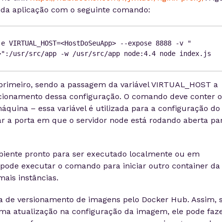
r da aplicação com o seguinte comando:
-e VIRTUAL_HOST=<HostDoSeuApp> --expose 8888 -v "
>":/usr/src/app -w /usr/src/app node:4.4 node index.js
primeiro, sendo a passagem da variável VIRTUAL_HOST a
cionamento dessa configuração. O comando deve conter o
quina – essa variável é utilizada para a configuração do
ar a porta em que o servidor node está rodando aberta pa
biente pronto para ser executado localmente ou em
 pode executar o comando para iniciar outro container da
mais instâncias.
 de versionamento de imagens pelo Docker Hub. Assim, s
ma atualização na configuração da imagem, ele pode faz