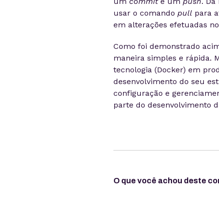
um
commit
e um
push
. Da
usar o comando
pull
para at
em alterações efetuadas no
Como foi demonstrado acima
maneira simples e rápida. 
tecnologia (Docker) em pro
desenvolvimento do seu est
configuração e gerenciame
parte do desenvolvimento d
O que você achou deste c