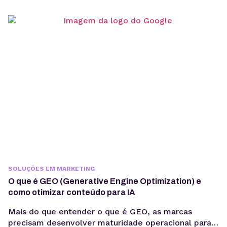
operacionais e escalabilidade. Criar um agente de IA
vai além de escolher um modelo de linguagem ou
escrever prompts. Em produção, fatores como
integração com sistemas, gerenciamento de
contexto, observabilidade, custos computacionais...
SOLUÇÕES EM MARKETING
O que é GEO (Generative Engine Optimization) e
como otimizar conteúdo para IA
Mais do que entender o que é GEO, as marcas
precisam desenvolver maturidade operacional para