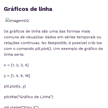
Gráficos de linha
Os gráficos de linha são uma das formas mais
comuns de visualizar dados em séries temporais ou
relações contínuas. No Matplotlib, é possível criá-los
com o comando plt.plot(). Um exemplo de gráfico de
linha seria:
x = [1, 2, 3, 4]
y = [1, 4, 9, 16]
plt.plot(x, y)
plt.title(“Gráfico de Linha”)
plt.xlabel(“Eixo X”)