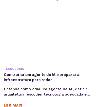
agentes de IA em um único ambiente....
TECNOLOGIA
Como criar um agente de IA e preparar a
infraestrutura para rodar
Entenda como criar um agente de IA, definir
arquitetura, escolher tecnologia adequada e
preparar infraestrutura para execução em produção,
considerando integrações, observabilidade, custos
LER MAIS