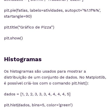
plt.pie(fatias, labels=atividades, autopct=’%1.1f%%’,
startangle=90)
plt.title(“Gráfico de Pizza”)
plt.show()
Histogramas
Os histogramas são usados para mostrar a
distribuição de um conjunto de dados. No Matplotlib,
é possível criá-los com o comando plt.hist():
dados = [1, 2, 2, 3, 3, 3, 4, 4, 4, 4, 5]
plt.hist(dados, bins=5, color=’green’)