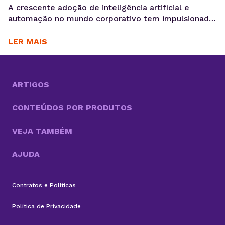
A crescente adoção de inteligência artificial e
automação no mundo corporativo tem impulsionado
o surgimento de novas ferramentas voltadas à
coleta, análise e ativação de dados, exatamente o
LER MAIS
motivo para você saber o que é OpenClaw. Entre
essas inovações, o OpenClaw chama atenção por ir
além do modelo tradicional dos chatbots e se
aproximar do...
ARTIGOS
CONTEÚDOS POR PRODUTOS
VEJA TAMBÉM
AJUDA
Contratos e Políticas
Política de Privacidade