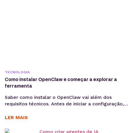
TECNOLOGIA
Como instalar OpenClaw e começar a explorar a
ferramenta
Saber como instalar o OpenClaw vai além dos
requisitos técnicos. Antes de iniciar a configuração,
é importante entender os objetivos da operação, os
casos de uso e como a ferramenta pode contribuir
LER MAIS
para acelerar a implementação de agentes de IA. O
OpenClaw centraliza a criação e operação de