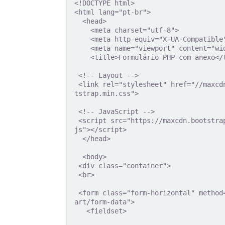
<!DOCTYPE html>

<html lang="pt-br">

  <head>

    <meta charset="utf-8">

    <meta http-equiv="X-UA-Compatible" content="IE=edge">

    <meta name="viewport" content="width=device-width, initial-scale=1">

    <title>Formulário PHP com anexo</title>

 <!-- Layout -->

 <link rel="stylesheet" href="//maxcdn.bootstrapcdn.com/bootstrap/3.3.1/css/boo
tstrap.min.css">

 <!-- JavaScript -->

 <script src="https://maxcdn.bootstrapcdn.com/bootstrap/3.3.1/js/bootstrap.min.
js"></script>

  </head>

  <body>

 <div class="container">

 <br>

 <form class="form-horizontal" method="POST" action="envia.php" enctype="multip
art/form-data">

   <fieldset>
