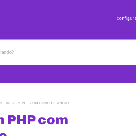
configur
urando?
ULÁRIO EM PHP COM ENVIO DE ANEXO
m PHP com
o