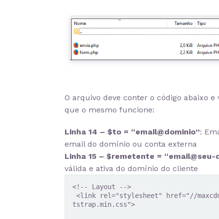
O arquivo deve conter o código abaixo e 
que o mesmo funcione:
Linha 14 – $to = “email@dominio”
: Em
email do domínio ou conta externa
Linha 15 – $remetente = “email@seu-
válida e ativa do domínio do cliente
<!-- Layout -->

 <link rel="stylesheet" href="//maxcdn.bootstrapcdn.com/bootstrap/3.3.1/css/boo
tstrap.min.css">
