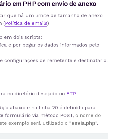
ário em PHP com envio de anexo
ntar que há um limite de tamanho de anexo
m
(
Política de emails
)
o em dois scripts:
ica e por pegar os dados informados pelo
e configurações de remetente e destinatário.
ira no diretório desejado no
FTP
.
igo abaixo e na linha 20 é definido para
te formulário via método POST,
o nome do
ste exemplo será utilizado o “
envia.php
“
.