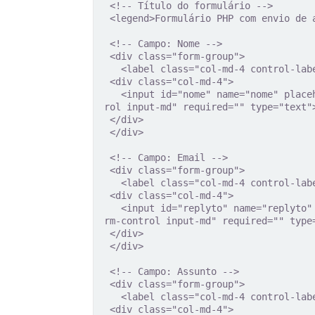
 <!-- Título do formulário -->

 <legend>Formulário PHP com envio de anexo</legend>

 <!-- Campo: Nome -->

 <div class="form-group">

   <label class="col-md-4 control-label" for="nome">Nome</label>  

 <div class="col-md-4">

   <input id="nome" name="nome" placeholder="Informe seu nome" class="form-cont
rol input-md" required="" type="text">
 </div>

 </div>

 <!-- Campo: Email -->

 <div class="form-group">

   <label class="col-md-4 control-label" for="nome">Email</label>  

 <div class="col-md-4">

   <input id="replyto" name="replyto" placeholder="Informe seu email" class="fo
rm-control input-md" required="" type=
 </div>

 </div>

 <!-- Campo: Assunto -->

 <div class="form-group">

   <label class="col-md-4 control-label" for="nome">Assunto</label>  

 <div class="col-md-4">
