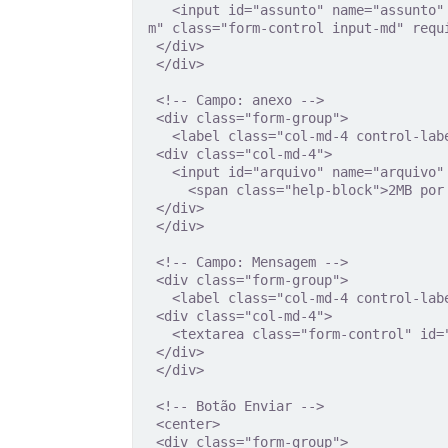
   <input id="assunto" name="assunto" placeholder="Informe o assunto da mensage
m" class="form-control input-md" requi
 </div>

 </div>

 <!-- Campo: anexo --> 

 <div class="form-group">

   <label class="col-md-4 control-label" for="arquivo">Anexo</label>

 <div class="col-md-4">

   <input id="arquivo" name="arquivo" class="input-file" type="file">

     <span class="help-block">2MB por mensagem</span>

 </div>

 </div> 

 <!-- Campo: Mensagem -->

 <div class="form-group">

   <label class="col-md-4 control-label" for="mensagem">Mensagem</label>

 <div class="col-md-4">                     

   <textarea class="form-control" id="mensagem" name="mensagem"></textarea>

 </div>

 </div>

 <!-- Botão Enviar -->

 <center>

 <div class="form-group">
