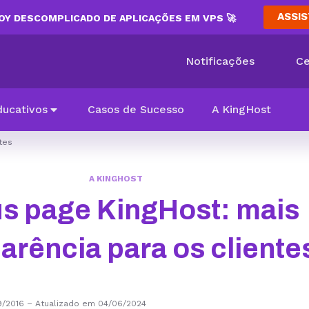
ASSIS
Y DESCOMPLICADO DE APLICAÇÕES EM VPS 🚀
Notificações
Ce
ducativos
Casos de Sucesso
A KingHost
tes
A KINGHOST
us page KingHost: mais
arência para os cliente
9/2016
–
Atualizado em 04/06/2024