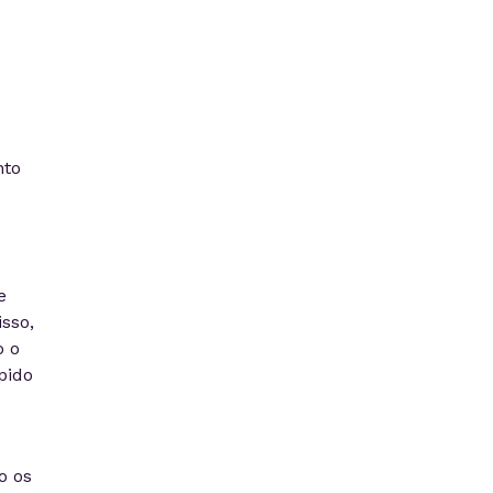
nto
e
sso,
o o
pido
o os