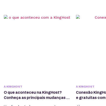
A KINGHOST
A KINGHOST
O que aconteceu na KingHost?
Conexão KingHos
Conheça as principais mudanças e
e gratuitas com
melhorias
para o seu negó