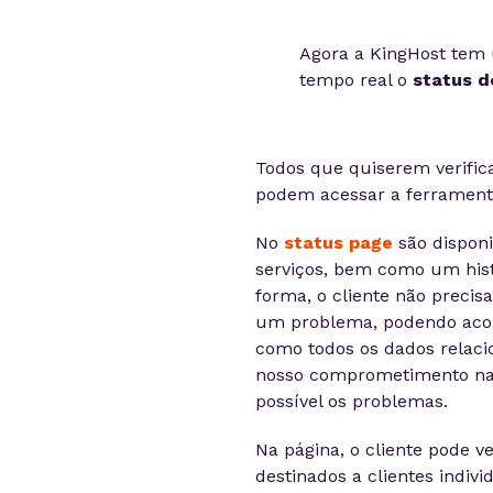
Agora a KingHost tem 
tempo real o
status d
Todos que quiserem verific
podem acessar a ferrame
No
status page
são disponi
serviços, bem como um his
forma, o cliente não preci
um problema, podendo acom
como todos os dados relacio
nosso comprometimento na r
possível os problemas.
Na página, o cliente pode v
destinados a clientes indiv