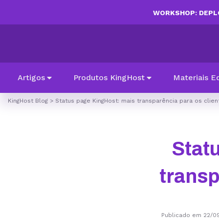
WORKSHOP: DEPLO
Artigos
Produtos KingHost
Materiais E
KingHost Blog
>
Status page KingHost: mais transparência para os clien
Stat
transp
Publicado em 22/0