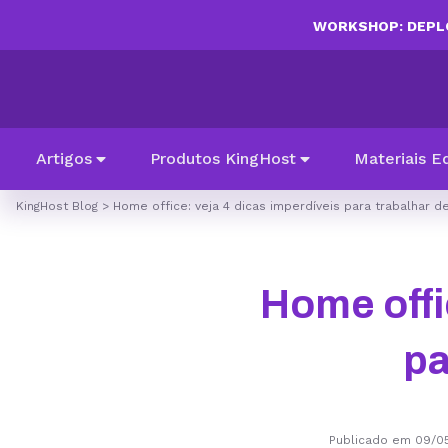
WORKSHOP: DEPLO
Artigos
Produtos KingHost
Materiais E
KingHost Blog
>
Home office: veja 4 dicas imperdíveis para trabalhar d
Home offi
pa
Publicado em 09/0