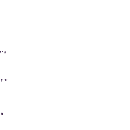
ara
 por
de