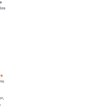
e
los
es
mo
or,
,