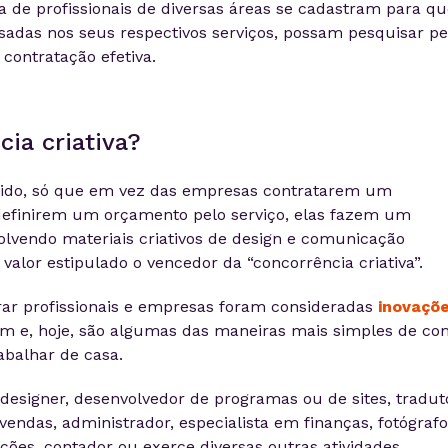
 de profissionais de diversas áreas se cadastram para qu
sadas nos seus respectivos serviços, possam pesquisar pe
 contratação efetiva.
ia criativa?
cido, só que em vez das empresas contratarem um
á definirem um orçamento pelo serviço, elas fazem um
lvendo materiais criativos de design e comunicação
valor estipulado o vencedor da “concorrência criativa”.
rar profissionais e empresas foram consideradas
inovaçõ
m e, hoje, são algumas das maneiras mais simples de co
abalhar de casa.
 designer, desenvolvedor de programas ou de sites, tradut
vendas, administrador, especialista em finanças, fotógrafo
ações, contador ou exerce diversas outras atividades