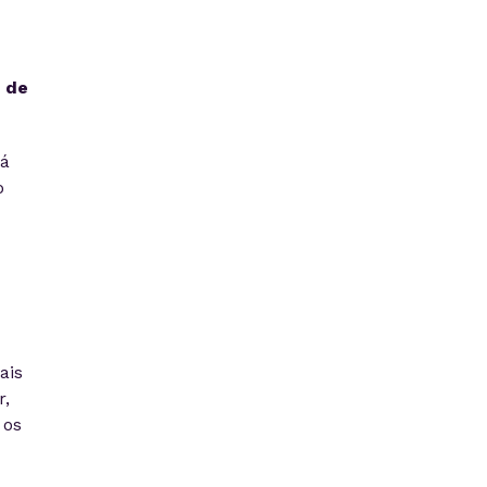
 de
rá
o
ais
r,
 os