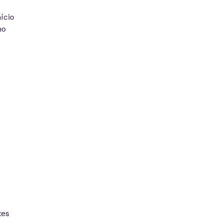
ício
ho
tes