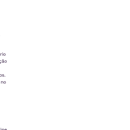
a
rio
ção
os.
 no
ine,