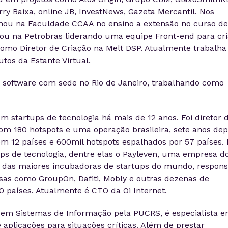
ry Baixa, online JB, InvestNews, Gazeta Mercantil. Nos
lhou na Faculdade CCAA no ensino a extensão no curso de
u na Petrobras liderando uma equipe Front-end para cri
como Diretor de Criação na Melt DSP. Atualmente trabalha
os da Estante Virtual.
 software com sede no Rio de Janeiro, trabalhando como
em startups de tecnologia há mais de 12 anos. Foi diretor 
m 180 hotspots e uma operação brasileira, sete anos dep
em 12 países e 600mil hotspots espalhados por 57 países. 
ps de tecnologia, dentre elas o Payleven, uma empresa d
 das maiores incubadoras de startups do mundo, respons
as como GroupOn, Dafiti, Mobly e outras dezenas de
 países. Atualmente é CTO da Oi Internet.
 em Sistemas de Informação pela PUCRS, é especialista 
aplicações para situações críticas. Além de prestar