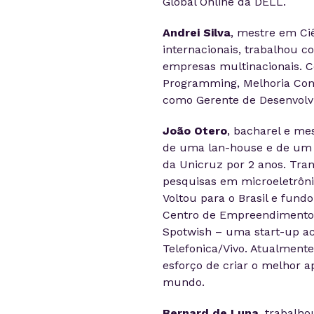
Global Online da DELL.
Andrei Silva
, mestre em Ci
internacionais, trabalhou 
empresas multinacionais. 
Programming, Melhoria Con
como Gerente de Desenvolv
João Otero
,
bacharel e mes
de uma lan-house e de um f
da Unicruz por 2 anos. Tr
pesquisas em microeletrôni
Voltou para o Brasil e fund
Centro de Empreendimentos 
Spotwish – uma start-up ac
Telefonica/Vivo. Atualment
esforço de criar o melhor a
mundo.
Bernard de Luna
,
trabalho