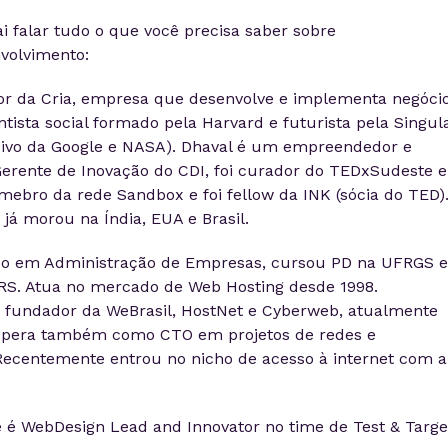
i falar tudo o que você precisa saber sobre
volvimento:
or da Cria, empresa que desenvolve e implementa negóci
tista social formado pela Harvard e futurista pela Singula
sivo da Google e NASA). Dhaval é um empreendedor e
erente de Inovação do CDI, foi curador do TEDxSudeste e
ebro da rede Sandbox e foi fellow da INK (sócia do TED).
á morou na Índia, EUA e Brasil.
o em Administração de Empresas, cursou PD na UFRGS e
RS. Atua no mercado de Web Hosting desde 1998.
 fundador da WeBrasil, HostNet e Cyberweb, atualmente
 Opera também como CTO em projetos de redes e
 Recentemente entrou no nicho de acesso à internet com a
 é WebDesign Lead and Innovator no time de Test & Targe