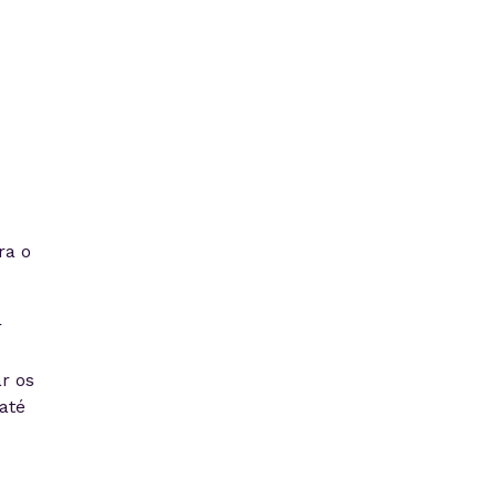
ra o
r
r os
até