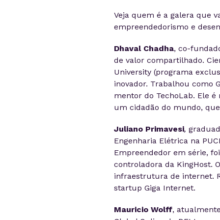
Veja quem é a galera que va
empreendedorismo e desen
Dhaval Chadha
, co-fundad
de valor compartilhado. Cien
University (programa exclu
inovador. Trabalhou como G
mentor do TechoLab. Ele é m
um cidadão do mundo, que j
Juliano Primavesi
,
graduad
Engenharia Elétrica na PUC
Empreendedor em série, foi
controladora da KingHost.
infraestrutura de internet.
startup Giga Internet.
Mauricio Wolff
, atualmente