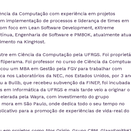
ência da Computação com experiência em projetos
com implementação de processos e liderança de times em
Com foco em Lean Software Development, eXtreme
tínua, Engenharia de Software e PMBOK, atualmente atu
imento na KingHost.
tre em Ciência da Computação pela UFRGS. Foi proprietá
liperama. Foi professor no curso de Ciência da Comptua
ancou um MBA em Gestão pela FGV para trabalhar com
ca nos Laboratórios da NEC, nos Estados Unidos, por 3 an
ou a Bullb, que recebeu subvenção da FINEP, foi incubada
em Informática da UFRGS e mais tarde veio a originar o
elerada pela Wayra, com investimento do grupo
e mora em São Paulo, onde dedica todo o seu tempo no
plicativo para a promoção de experiências de vida-real do
u em projetos como Atos Origin, Grupo CBM, GlaxoSmithKl