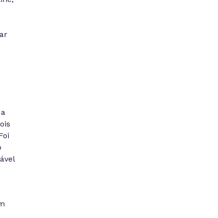
ar
da
ois
Foi
o
ável
em