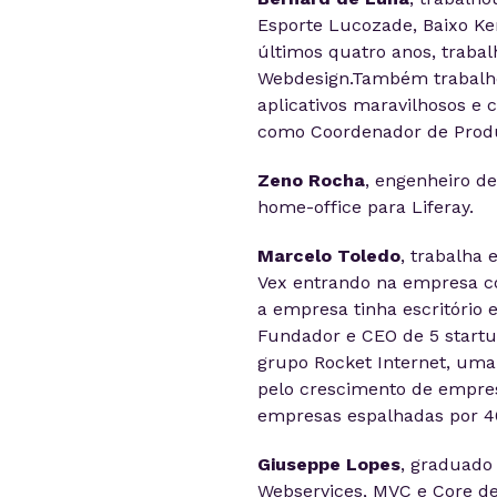
Esporte Lucozade, Baixo Ker
últimos quatro anos, traba
Webdesign.Também trabalho
aplicativos maravilhosos e 
como Coordenador de Produt
Zeno Rocha
,
engenheiro de
home-office para Liferay.
Marcelo Toledo
, trabalha 
Vex entrando na empresa co
a empresa tinha escritório 
Fundador e CEO de 5 startu
grupo Rocket Internet, uma
pelo crescimento de empres
empresas espalhadas por 40
Giuseppe Lopes
, graduado
Webservices, MVC e Core de 