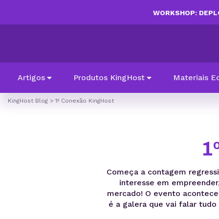
WORKSHOP: DEPLO
Artigos
Produtos KingHost
Materiais E
KingHost Blog
>
1º Conexão KingHost
1
Começa a contagem regressiv
interesse em empreender, 
mercado! O evento acontece 
é a galera que vai falar tu