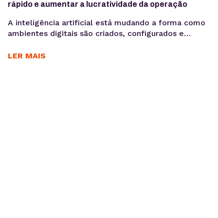
rápido e aumentar a lucratividade da operação
A inteligência artificial está mudando a forma como
ambientes digitais são criados, configurados e
administrados. Mais do que acelerar tarefas, ela
automatiza processos e gera mais produtividade
LER MAIS
para os times. Criar sites pode ser uma operação
lucrativa — até o momento em que o tempo gasto
entre briefing, produção e publicação começa a
comprometer margem,...