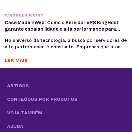
CASOS DE SUCESSO
Case MadeinWeb: Como o Servidor VPS KingHost
garante escalabilidade e alta performance para
programas de formação em tecnologia
No universo da tecnologia, a busca por servidores de
alta performance é constante. Empresas que atuam
com dados, software e inteligência artificial
precisam de infraestrutura confiável para crescer
LER MAIS
sem comprometer custos e qualidade. Esse é o
caso da MadeinWeb, uma empresa de tecnologia
que encontrou no Servidor VPS KingHost a solução
ideal para escalar projetos...
ARTIGOS
CONTEÚDOS POR PRODUTOS
VEJA TAMBÉM
AJUDA