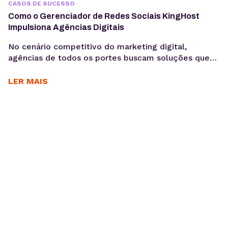
CASOS DE SUCESSO
Como o Gerenciador de Redes Sociais KingHost
Impulsiona Agências Digitais
No cenário competitivo do marketing digital,
agências de todos os portes buscam soluções que
otimizem seus processos, garantam a eficiência e
entreguem resultados consistentes aos seus
LER MAIS
clientes. Para Daniele Alves, social media e
fundadora da agência Daniele Alves | Marketing
Digital, o Gerenciador de Redes Sociais KingHost
tem sido um parceiro essencial desde 2019,
permitindo...