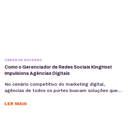
CASOS DE SUCESSO
Como o Gerenciador de Redes Sociais KingHost
Impulsiona Agências Digitais
No cenário competitivo do marketing digital,
agências de todos os portes buscam soluções que
otimizem seus processos, garantam a eficiência e
entreguem resultados consistentes aos seus
LER MAIS
clientes. Para Daniele Alves, social media e
fundadora da agência Daniele Alves | Marketing
Digital, o Gerenciador de Redes Sociais KingHost