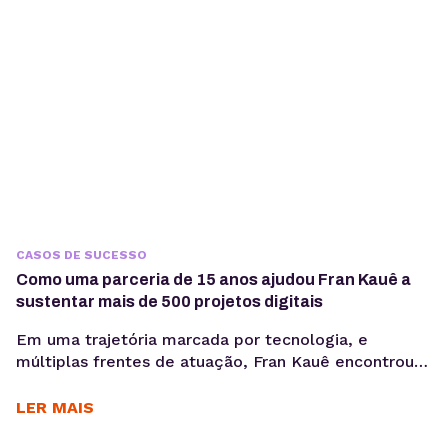
tem sido um parceiro essencial desde 2019,
permitindo...
CASOS DE SUCESSO
Como uma parceria de 15 anos ajudou Fran Kauê a
sustentar mais de 500 projetos digitais
Em uma trajetória marcada por tecnologia, e
múltiplas frentes de atuação, Fran Kauê encontrou
na KingHost uma base estável para desenvolver,
hospedar e sustentar projetos digitais ao longo dos
LER MAIS
anos. Com cerca de 15 anos de parceria, ele utiliza a