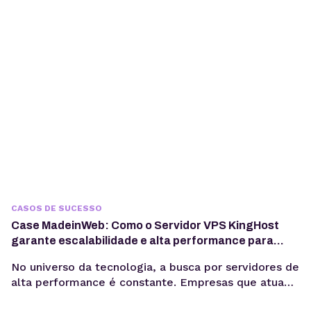
infraestrutura da KingHost em diferentes contextos:
desde entregas para clientes até iniciativas
familiares e novos...
CASOS DE SUCESSO
Case MadeinWeb: Como o Servidor VPS KingHost
garante escalabilidade e alta performance para
programas de formação em tecnologia
No universo da tecnologia, a busca por servidores de
alta performance é constante. Empresas que atuam
com dados, software e inteligência artificial