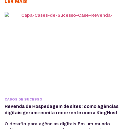
precisam de infraestrutura confiável para crescer
LER MAIS
sem comprometer custos e qualidade. Esse é o
caso da MadeinWeb, uma empresa de tecnologia
que encontrou no Servidor VPS KingHost a solução
ideal para escalar projetos...
CASOS DE SUCESSO
Revenda de Hospedagem de sites: como agências
digitais geram receita recorrente com a KingHost
O desafio para agências digitais Em um mundo