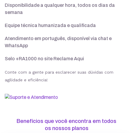
Disponibilidade a qualquer hora, todos os dias da
semana
Suporte 24/7 com especialistas
Equipe técnica humanizada e qualificada
30 dias para pedir reembolso
Atendimento em português, disponível via chat e
WhatsApp
Selo +RA1000 no site Reclame Aqui
SSL ilimitado grátis
Conte com a gente para esclarecer suas dúvidas com
agilidade e eficiência!
Backup diário
Segurança
Benefícios que você encontra em todos
ModSecurity
os nossos planos