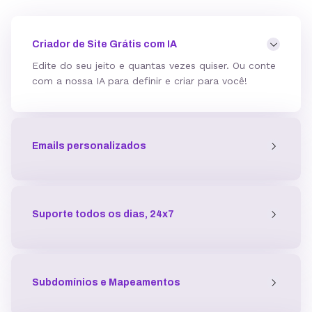
Mod_deflate
Criador de Site Grátis com IA
Edite do seu jeito e quantas vezes quiser. Ou conte
com a nossa IA para definir e criar para você!
Detector de malware
Emails personalizados
Proteção contra DDoS
Antivírus
Suporte todos os dias, 24x7
Gerenciador de acessos
Subdomínios e Mapeamentos