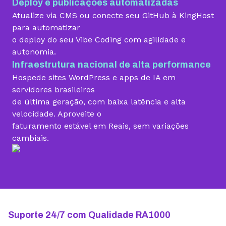
Deploy e publicações automatizadas
Migração grátis
Atualize via CMS ou conecte seu GitHub à KingHost
para automatizar
o deploy do seu Vibe Coding com agilidade e
Vibe Coding
autonomia.
Infraestrutura nacional de alta performance
Hospede sites WordPress e apps de IA em
Criador de Sites grátis
servidores brasileiros
de última geração, com baixa latência e alta
velocidade. Aproveite o
faturamento estável em Reais, sem variações
Armazenamento
cambiais.
10 GB
15 GB
25 GB
Contas de email grátis
5 contas
25 contas
100 contas
Largura de banda ilimitada
Suporte 24/7 com Qualidade RA1000