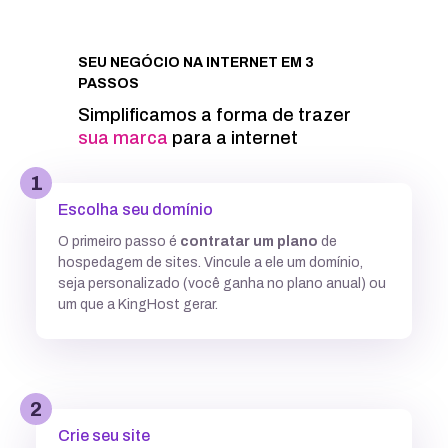
Integração com Google PageSpeed
SEU NEGÓCIO NA INTERNET EM 3
PASSOS
Informações técnicas
Simplificamos a forma de trazer
sua
|
para a internet
Acesso FTP
1
Escolha seu domínio
Banco de dados MySQL ilimitados
O primeiro passo é
contratar um plano
de
hospedagem de sites. Vincule a ele um domínio,
5 GB
7,7GB
12,5 GB
seja personalizado (você ganha no plano anual) ou
um que a KingHost gerar.
Acesso SSH
Múltiplas versões do PHP
2
Crie seu site