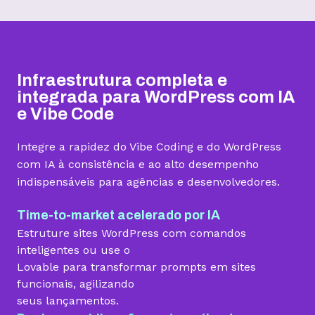
Hospedagem I
Hospedagem II
Hospedagem III
R$
9,99
R$
15,99
R$
19,99
/mês
/mês
/mês
Infraestrutura completa e
Contratar
Contratar
Contratar
integrada para WordPress com IA
e Vibe Code
Armazenamento
Integre a rapidez do Vibe Coding e do WordPress
Quantidade de sites
com IA à consistência e ao alto desempenho
indispensáveis para agências e desenvolvedores.
1 site
3 sites
5 sites
Hospedagem gerenciada para WordPress
Time-to-market acelerado por IA
Estruture sites WordPress com comandos
inteligentes ou use o
Lovable para transformar prompts em sites
Domínio grátis
funcionais, agilizando
seus lançamentos.