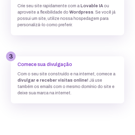
Crie seu site rapidamente com a
Lovable IA
ou
Múltiplas versões do ASP
aproveite a flexibilidade do
Wordpress
. Se você já
possui um site, utilize nossa hospedagem para
personalizá-lo como preferir.
Python
3
Integração com ferramentas Git
Comece sua divulgação
Com o seu site construído e na internet, comece a
divulgar e receber visitas online!
Já use
Subdomínios ilimitados
também os emails com o mesmo domínio do site e
deixe sua marca na internet.