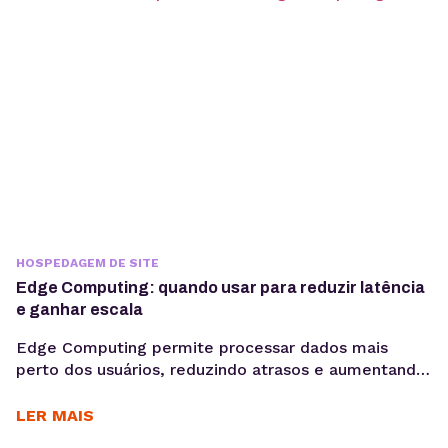
HOSPEDAGEM DE SITE
Edge Computing: quando usar para reduzir latência
e ganhar escala
Edge Computing permite processar dados mais
perto dos usuários, reduzindo atrasos e aumentando
a eficiência de aplicações críticas. Veja como
funciona, quais são seus benefícios e quando adotar
LER MAIS
essa arquitetura para escalar com mais performance.