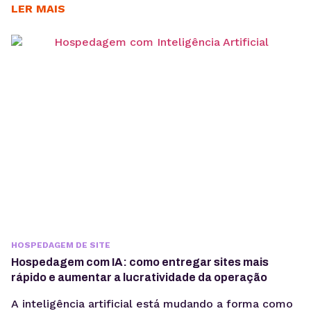
faz mais sentido para sua aplicação. Quando uma
LER MAIS
aplicação cresce, aumentar apenas CPU ou memória
nem sempre resolve problemas de performance. Em
muitos casos, o desafio está em escolher...
HOSPEDAGEM DE SITE
Hospedagem com IA: como entregar sites mais
rápido e aumentar a lucratividade da operação
A inteligência artificial está mudando a forma como