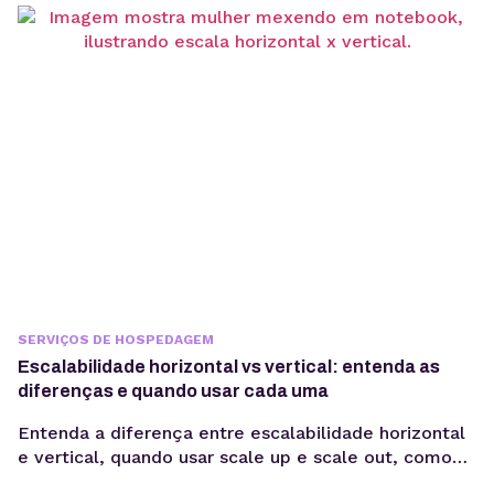
Aplicações modernas precisam responder cada vez
mais rápido. Seja em plataformas SaaS, e-
commerces, sistemas de monitoramento, APIs ou
dispositivos conectados,...
SERVIÇOS DE HOSPEDAGEM
Escalabilidade horizontal vs vertical: entenda as
diferenças e quando usar cada uma
Entenda a diferença entre escalabilidade horizontal
e vertical, quando usar scale up e scale out, como
funciona a expansão em VPS e cloud e qual modelo