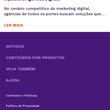
No cenário competitivo do marketing digital,
agências de todos os portes buscam soluções que
otimizem seus processos, garantam a eficiência e
entreguem resultados consistentes aos seus
LER MAIS
clientes. Para Daniele Alves, social media e
fundadora da agência Daniele Alves | Marketing
Digital, o Gerenciador de Redes Sociais KingHost
tem sido um parceiro essencial desde 2019,
ARTIGOS
permitindo...
CONTEÚDOS POR PRODUTOS
VEJA TAMBÉM
AJUDA
Contratos e Políticas
Política de Privacidade