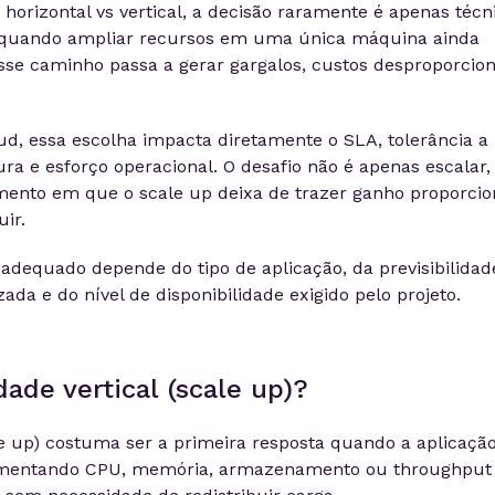
horizontal vs vertical, a decisão raramente é apenas técn
r quando ampliar recursos em uma única máquina ainda
esse caminho passa a gerar gargalos, custos desproporcion
d, essa escolha impacta diretamente o SLA, tolerância a
ura e esforço operacional. O desafio não é apenas escalar,
mento em que o scale up deixa de trazer ganho proporcio
uir.
adequado depende do tipo de aplicação, da previsibilidad
zada e do nível de disponibilidade exigido pelo projeto.
dade vertical (scale up)?
ale up) costuma ser a primeira resposta quando a aplicaçã
umentando CPU, memória, armazenamento ou throughput