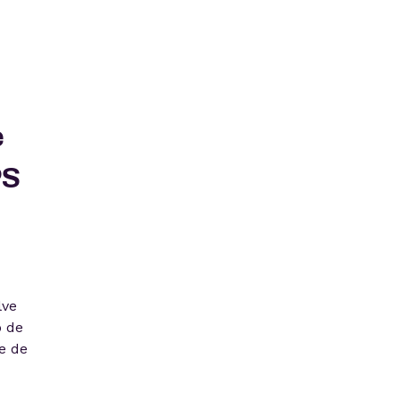
e
PS
lve
o de
e de