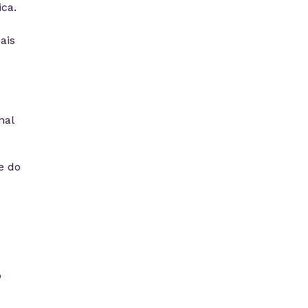
ica.
ais
nal
e do
o