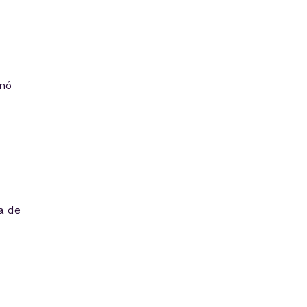
 nó
a de