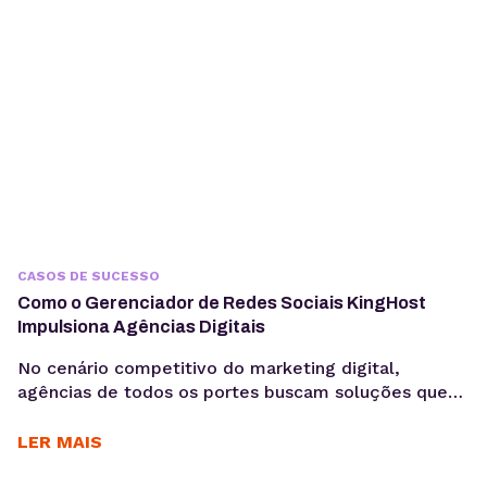
CASOS DE SUCESSO
Como o Gerenciador de Redes Sociais KingHost
Impulsiona Agências Digitais
No cenário competitivo do marketing digital,
agências de todos os portes buscam soluções que
otimizem seus processos, garantam a eficiência e
entreguem resultados consistentes aos seus
LER MAIS
clientes. Para Daniele Alves, social media e