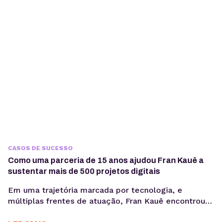
fundadora da agência Daniele Alves | Marketing
Digital, o Gerenciador de Redes Sociais KingHost
tem sido um parceiro essencial desde 2019,
permitindo...
CASOS DE SUCESSO
Como uma parceria de 15 anos ajudou Fran Kauê a
sustentar mais de 500 projetos digitais
Em uma trajetória marcada por tecnologia, e
múltiplas frentes de atuação, Fran Kauê encontrou
na KingHost uma base estável para desenvolver,