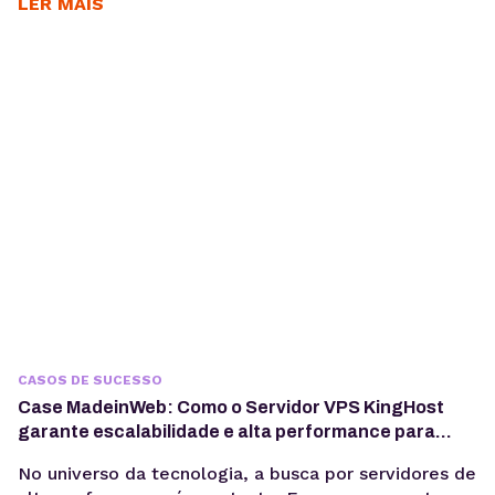
hospedar e sustentar projetos digitais ao longo dos
LER MAIS
anos. Com cerca de 15 anos de parceria, ele utiliza a
infraestrutura da KingHost em diferentes contextos:
desde entregas para clientes até iniciativas
familiares e novos...
CASOS DE SUCESSO
Case MadeinWeb: Como o Servidor VPS KingHost
garante escalabilidade e alta performance para
programas de formação em tecnologia
No universo da tecnologia, a busca por servidores de