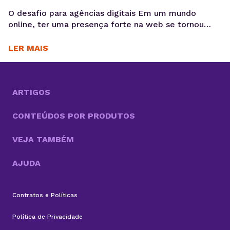
O desafio para agências digitais Em um mundo
online, ter uma presença forte na web se tornou
essencial para as empresas. Nesse cenário, cada vez
mais agências digitais adotam a Revenda de
LER MAIS
Hospedagem de Sites como negócio. Um modelo
que cresce com a alta demanda por serviços
completos, do design e desenvolvimento à
manutenção dos...
ARTIGOS
CONTEÚDOS POR PRODUTOS
VEJA TAMBÉM
AJUDA
Contratos e Políticas
Política de Privacidade