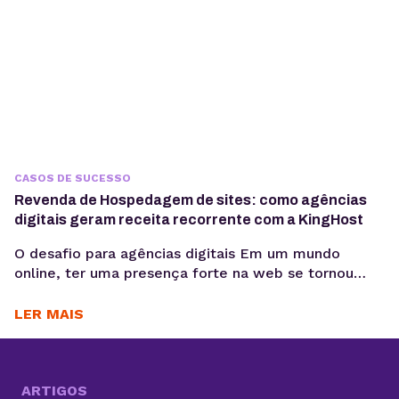
CASOS DE SUCESSO
Revenda de Hospedagem de sites: como agências
digitais geram receita recorrente com a KingHost
O desafio para agências digitais Em um mundo
online, ter uma presença forte na web se tornou
essencial para as empresas. Nesse cenário, cada vez
mais agências digitais adotam a Revenda de
LER MAIS
Hospedagem de Sites como negócio. Um modelo
que cresce com a alta demanda por serviços
completos, do design e desenvolvimento à
manutenção dos...
ARTIGOS