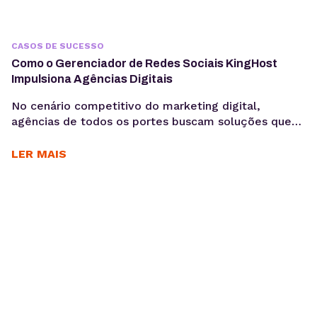
CASOS DE SUCESSO
Como o Gerenciador de Redes Sociais KingHost
Impulsiona Agências Digitais
No cenário competitivo do marketing digital,
agências de todos os portes buscam soluções que
otimizem seus processos, garantam a eficiência e
entreguem resultados consistentes aos seus
LER MAIS
clientes. Para Daniele Alves, social media e
fundadora da agência Daniele Alves | Marketing
Digital, o Gerenciador de Redes Sociais KingHost
tem sido um parceiro essencial desde 2019,
permitindo...