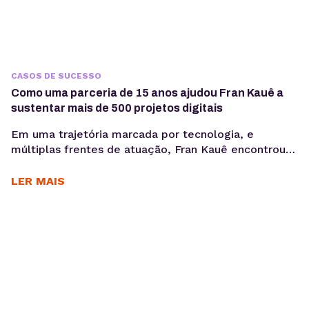
CASOS DE SUCESSO
Como uma parceria de 15 anos ajudou Fran Kauê a
sustentar mais de 500 projetos digitais
Em uma trajetória marcada por tecnologia, e
múltiplas frentes de atuação, Fran Kauê encontrou
na KingHost uma base estável para desenvolver,
hospedar e sustentar projetos digitais ao longo dos
LER MAIS
anos. Com cerca de 15 anos de parceria, ele utiliza a
infraestrutura da KingHost em diferentes contextos:
desde entregas para clientes até iniciativas
familiares e novos...