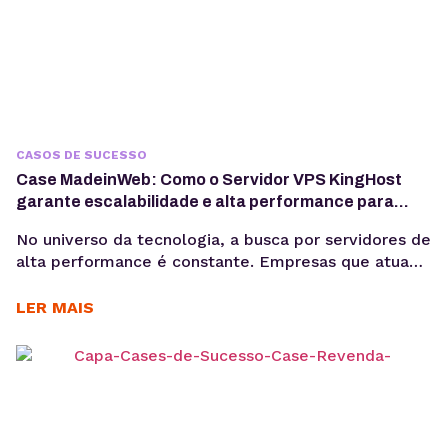
CASOS DE SUCESSO
Case MadeinWeb: Como o Servidor VPS KingHost
garante escalabilidade e alta performance para
programas de formação em tecnologia
No universo da tecnologia, a busca por servidores de
alta performance é constante. Empresas que atuam
com dados, software e inteligência artificial
precisam de infraestrutura confiável para crescer
LER MAIS
sem comprometer custos e qualidade. Esse é o
caso da MadeinWeb, uma empresa de tecnologia
que encontrou no Servidor VPS KingHost a solução
ideal para escalar projetos...