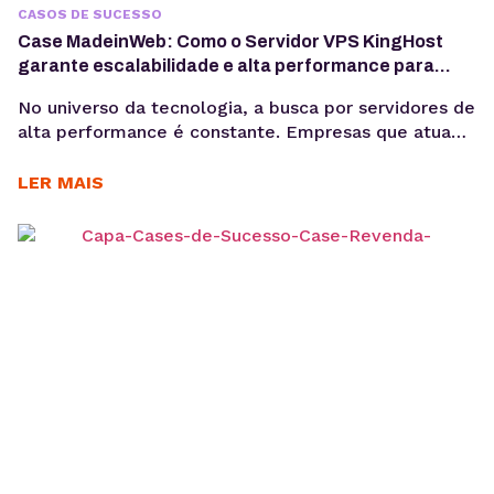
CASOS DE SUCESSO
Case MadeinWeb: Como o Servidor VPS KingHost
garante escalabilidade e alta performance para
programas de formação em tecnologia
No universo da tecnologia, a busca por servidores de
alta performance é constante. Empresas que atuam
com dados, software e inteligência artificial
precisam de infraestrutura confiável para crescer
LER MAIS
sem comprometer custos e qualidade. Esse é o
caso da MadeinWeb, uma empresa de tecnologia
que encontrou no Servidor VPS KingHost a solução
ideal para escalar projetos...