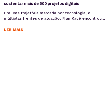
sustentar mais de 500 projetos digitais
Em uma trajetória marcada por tecnologia, e
múltiplas frentes de atuação, Fran Kauê encontrou
na KingHost uma base estável para desenvolver,
hospedar e sustentar projetos digitais ao longo dos
LER MAIS
anos. Com cerca de 15 anos de parceria, ele utiliza a
infraestrutura da KingHost em diferentes contextos:
desde entregas para clientes até iniciativas
familiares e novos...