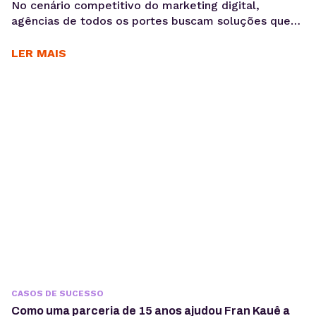
No cenário competitivo do marketing digital,
agências de todos os portes buscam soluções que
otimizem seus processos, garantam a eficiência e
entreguem resultados consistentes aos seus
LER MAIS
clientes. Para Daniele Alves, social media e
fundadora da agência Daniele Alves | Marketing
Digital, o Gerenciador de Redes Sociais KingHost
tem sido um parceiro essencial desde 2019,
permitindo...
CASOS DE SUCESSO
Como uma parceria de 15 anos ajudou Fran Kauê a