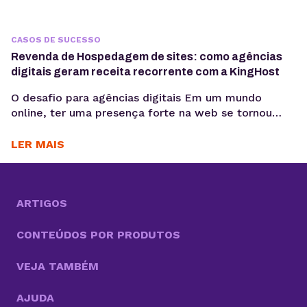
CASOS DE SUCESSO
Revenda de Hospedagem de sites: como agências
digitais geram receita recorrente com a KingHost
O desafio para agências digitais Em um mundo
online, ter uma presença forte na web se tornou
essencial para as empresas. Nesse cenário, cada vez
mais agências digitais adotam a Revenda de
LER MAIS
Hospedagem de Sites como negócio. Um modelo
que cresce com a alta demanda por serviços
completos, do design e desenvolvimento à
manutenção dos...
ARTIGOS
CONTEÚDOS POR PRODUTOS
VEJA TAMBÉM
AJUDA