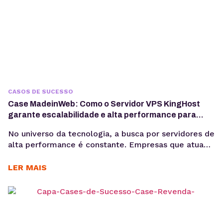
CASOS DE SUCESSO
Case MadeinWeb: Como o Servidor VPS KingHost
garante escalabilidade e alta performance para
programas de formação em tecnologia
No universo da tecnologia, a busca por servidores de
alta performance é constante. Empresas que atuam
com dados, software e inteligência artificial
precisam de infraestrutura confiável para crescer
LER MAIS
sem comprometer custos e qualidade. Esse é o
caso da MadeinWeb, uma empresa de tecnologia
que encontrou no Servidor VPS KingHost a solução
ideal para escalar projetos...