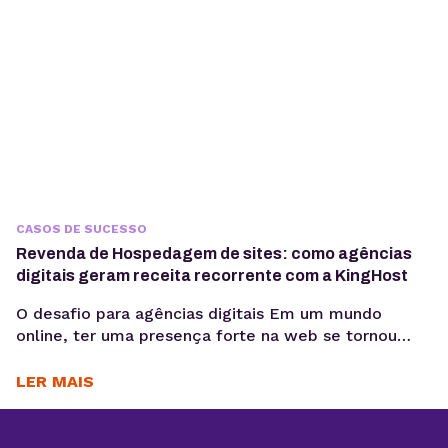
CASOS DE SUCESSO
Revenda de Hospedagem de sites: como agências
digitais geram receita recorrente com a KingHost
O desafio para agências digitais Em um mundo
online, ter uma presença forte na web se tornou
essencial para as empresas. Nesse cenário, cada vez
mais agências digitais adotam a Revenda de
LER MAIS
Hospedagem de Sites como negócio. Um modelo
que cresce com a alta demanda por serviços
completos, do design e desenvolvimento à