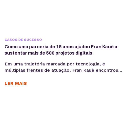
CASOS DE SUCESSO
Como uma parceria de 15 anos ajudou Fran Kauê a
sustentar mais de 500 projetos digitais
Em uma trajetória marcada por tecnologia, e
múltiplas frentes de atuação, Fran Kauê encontrou
na KingHost uma base estável para desenvolver,
hospedar e sustentar projetos digitais ao longo dos
LER MAIS
anos. Com cerca de 15 anos de parceria, ele utiliza a
infraestrutura da KingHost em diferentes contextos:
desde entregas para clientes até iniciativas
familiares e novos...