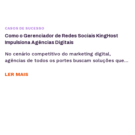
CASOS DE SUCESSO
Como o Gerenciador de Redes Sociais KingHost
Impulsiona Agências Digitais
No cenário competitivo do marketing digital,
agências de todos os portes buscam soluções que
otimizem seus processos, garantam a eficiência e
entreguem resultados consistentes aos seus
LER MAIS
clientes. Para Daniele Alves, social media e
fundadora da agência Daniele Alves | Marketing
Digital, o Gerenciador de Redes Sociais KingHost
tem sido um parceiro essencial desde 2019,
permitindo...