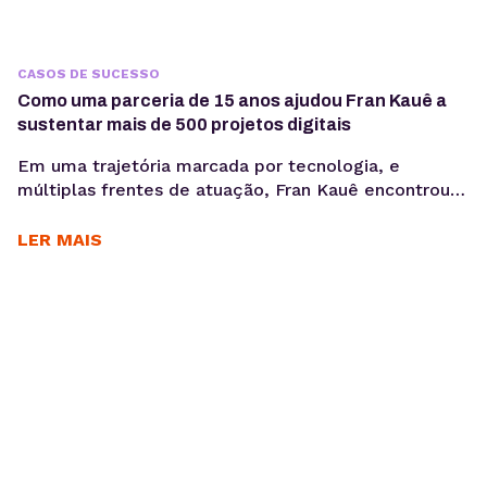
CASOS DE SUCESSO
Como uma parceria de 15 anos ajudou Fran Kauê a
sustentar mais de 500 projetos digitais
Em uma trajetória marcada por tecnologia, e
múltiplas frentes de atuação, Fran Kauê encontrou
na KingHost uma base estável para desenvolver,
hospedar e sustentar projetos digitais ao longo dos
LER MAIS
anos. Com cerca de 15 anos de parceria, ele utiliza a
infraestrutura da KingHost em diferentes contextos:
desde entregas para clientes até iniciativas
familiares e novos...