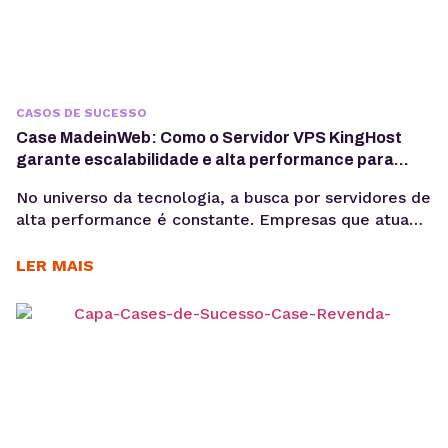
CASOS DE SUCESSO
Case MadeinWeb: Como o Servidor VPS KingHost
garante escalabilidade e alta performance para
programas de formação em tecnologia
No universo da tecnologia, a busca por servidores de
alta performance é constante. Empresas que atuam
com dados, software e inteligência artificial
precisam de infraestrutura confiável para crescer
LER MAIS
sem comprometer custos e qualidade. Esse é o
caso da MadeinWeb, uma empresa de tecnologia
que encontrou no Servidor VPS KingHost a solução
ideal para escalar projetos...