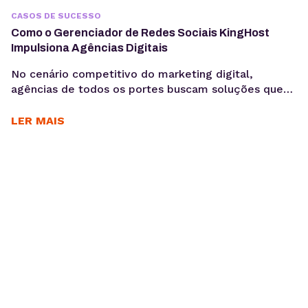
CASOS DE SUCESSO
Como o Gerenciador de Redes Sociais KingHost
Impulsiona Agências Digitais
No cenário competitivo do marketing digital,
agências de todos os portes buscam soluções que
otimizem seus processos, garantam a eficiência e
entreguem resultados consistentes aos seus
LER MAIS
clientes. Para Daniele Alves, social media e
fundadora da agência Daniele Alves | Marketing
Digital, o Gerenciador de Redes Sociais KingHost
tem sido um parceiro essencial desde 2019,
permitindo...