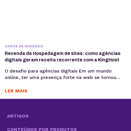
CASOS DE SUCESSO
Revenda de Hospedagem de sites: como agências
digitais geram receita recorrente com a KingHost
O desafio para agências digitais Em um mundo
online, ter uma presença forte na web se tornou
essencial para as empresas. Nesse cenário, cada vez
mais agências digitais adotam a Revenda de
LER MAIS
Hospedagem de Sites como negócio. Um modelo
que cresce com a alta demanda por serviços
completos, do design e desenvolvimento à
manutenção dos...
ARTIGOS
CONTEÚDOS POR PRODUTOS