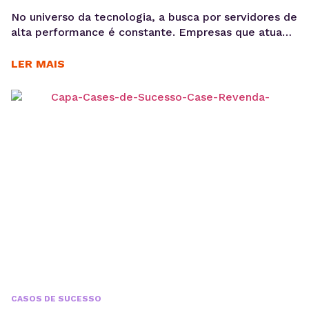
programas de formação em tecnologia
No universo da tecnologia, a busca por servidores de
alta performance é constante. Empresas que atuam
com dados, software e inteligência artificial
precisam de infraestrutura confiável para crescer
LER MAIS
sem comprometer custos e qualidade. Esse é o
caso da MadeinWeb, uma empresa de tecnologia
que encontrou no Servidor VPS KingHost a solução
ideal para escalar projetos...
CASOS DE SUCESSO