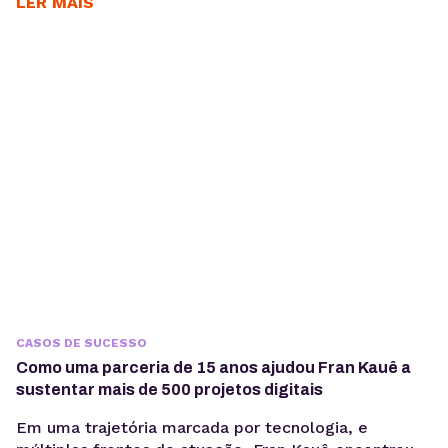
entreguem resultados consistentes aos seus
LER MAIS
clientes. Para Daniele Alves, social media e
fundadora da agência Daniele Alves | Marketing
Digital, o Gerenciador de Redes Sociais KingHost
tem sido um parceiro essencial desde 2019,
permitindo...
CASOS DE SUCESSO
Como uma parceria de 15 anos ajudou Fran Kauê a
sustentar mais de 500 projetos digitais
Em uma trajetória marcada por tecnologia, e