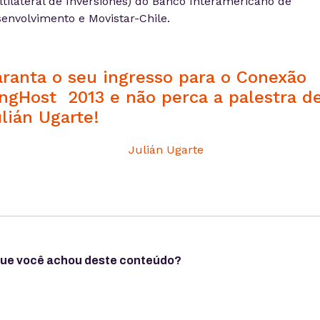
tilateral de Inversiones) do Banco Interamericano de
envolvimento e Movistar-Chile.
ranta o seu ingresso para o Conexão
ngHost 2013 e não perca a palestra d
lián Ugarte!
que você achou deste conteúdo?