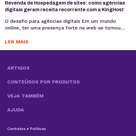
Revenda de Hospedagem de sites: como agências
digitais geram receita recorrente com a KingHost
O desafio para agências digitais Em um mundo
online, ter uma presença forte na web se tornou
essencial para as empresas. Nesse cenário, cada vez
mais agências digitais adotam a Revenda de
LER MAIS
Hospedagem de Sites como negócio. Um modelo
que cresce com a alta demanda por serviços
completos, do design e desenvolvimento à
manutenção dos...
ARTIGOS
CONTEÚDOS POR PRODUTOS
VEJA TAMBÉM
AJUDA
Contratos e Políticas