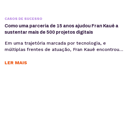
CASOS DE SUCESSO
Como uma parceria de 15 anos ajudou Fran Kauê a
sustentar mais de 500 projetos digitais
Em uma trajetória marcada por tecnologia, e
múltiplas frentes de atuação, Fran Kauê encontrou
na KingHost uma base estável para desenvolver,
hospedar e sustentar projetos digitais ao longo dos
LER MAIS
anos. Com cerca de 15 anos de parceria, ele utiliza a
infraestrutura da KingHost em diferentes contextos:
desde entregas para clientes até iniciativas
familiares e novos...