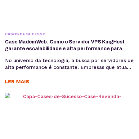
CASOS DE SUCESSO
Case MadeinWeb: Como o Servidor VPS KingHost
garante escalabilidade e alta performance para
programas de formação em tecnologia
No universo da tecnologia, a busca por servidores de
alta performance é constante. Empresas que atuam
com dados, software e inteligência artificial
precisam de infraestrutura confiável para crescer
LER MAIS
sem comprometer custos e qualidade. Esse é o
caso da MadeinWeb, uma empresa de tecnologia
que encontrou no Servidor VPS KingHost a solução
ideal para escalar projetos...