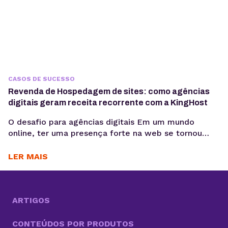
CASOS DE SUCESSO
Revenda de Hospedagem de sites: como agências
digitais geram receita recorrente com a KingHost
O desafio para agências digitais Em um mundo
online, ter uma presença forte na web se tornou
essencial para as empresas. Nesse cenário, cada vez
mais agências digitais adotam a Revenda de
LER MAIS
Hospedagem de Sites como negócio. Um modelo
que cresce com a alta demanda por serviços
completos, do design e desenvolvimento à
manutenção dos...
ARTIGOS
CONTEÚDOS POR PRODUTOS