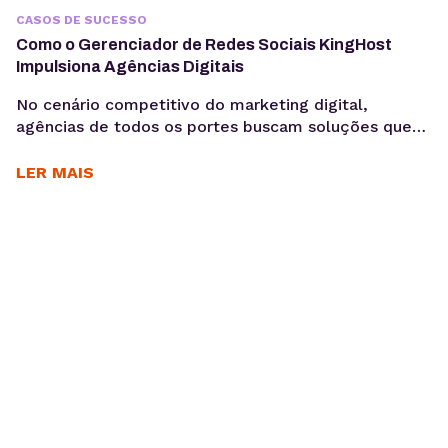
CASOS DE SUCESSO
Como o Gerenciador de Redes Sociais KingHost
Impulsiona Agências Digitais
No cenário competitivo do marketing digital,
agências de todos os portes buscam soluções que
otimizem seus processos, garantam a eficiência e
entreguem resultados consistentes aos seus
LER MAIS
clientes. Para Daniele Alves, social media e
fundadora da agência Daniele Alves | Marketing
Digital, o Gerenciador de Redes Sociais KingHost
tem sido um parceiro essencial desde 2019,
permitindo...