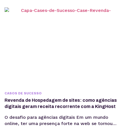
sem comprometer custos e qualidade. Esse é o
caso da MadeinWeb, uma empresa de tecnologia
que encontrou no Servidor VPS KingHost a solução
ideal para escalar projetos...
CASOS DE SUCESSO
Revenda de Hospedagem de sites: como agências
digitais geram receita recorrente com a KingHost
O desafio para agências digitais Em um mundo
online, ter uma presença forte na web se tornou