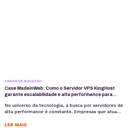
desde entregas para clientes até iniciativas
familiares e novos...
CASOS DE SUCESSO
Case MadeinWeb: Como o Servidor VPS KingHost
garante escalabilidade e alta performance para
programas de formação em tecnologia
No universo da tecnologia, a busca por servidores de
alta performance é constante. Empresas que atuam
com dados, software e inteligência artificial
precisam de infraestrutura confiável para crescer
LER MAIS