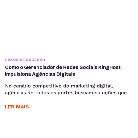
CASOS DE SUCESSO
Como o Gerenciador de Redes Sociais KingHost
Impulsiona Agências Digitais
No cenário competitivo do marketing digital,
agências de todos os portes buscam soluções que
otimizem seus processos, garantam a eficiência e
entreguem resultados consistentes aos seus
LER MAIS
clientes. Para Daniele Alves, social media e
fundadora da agência Daniele Alves | Marketing
Digital, o Gerenciador de Redes Sociais KingHost
tem sido um parceiro essencial desde 2019,