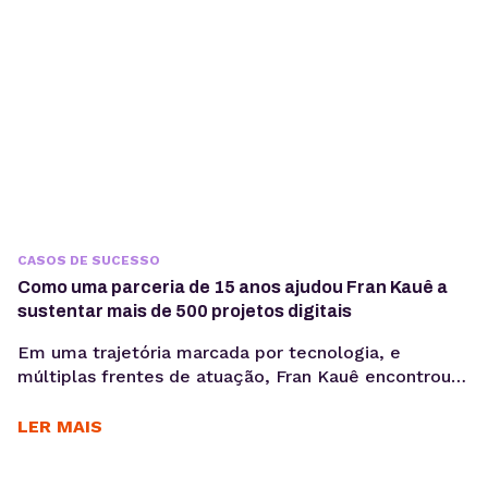
permitindo...
CASOS DE SUCESSO
Como uma parceria de 15 anos ajudou Fran Kauê a
sustentar mais de 500 projetos digitais
Em uma trajetória marcada por tecnologia, e
múltiplas frentes de atuação, Fran Kauê encontrou
na KingHost uma base estável para desenvolver,
hospedar e sustentar projetos digitais ao longo dos
LER MAIS
anos. Com cerca de 15 anos de parceria, ele utiliza a
infraestrutura da KingHost em diferentes contextos: