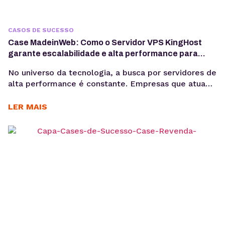
CASOS DE SUCESSO
Case MadeinWeb: Como o Servidor VPS KingHost
garante escalabilidade e alta performance para
programas de formação em tecnologia
No universo da tecnologia, a busca por servidores de
alta performance é constante. Empresas que atuam
com dados, software e inteligência artificial
precisam de infraestrutura confiável para crescer
LER MAIS
sem comprometer custos e qualidade. Esse é o
caso da MadeinWeb, uma empresa de tecnologia
que encontrou no Servidor VPS KingHost a solução
ideal para escalar projetos...