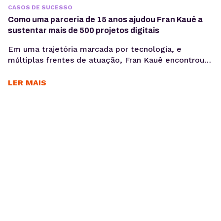
CASOS DE SUCESSO
Como uma parceria de 15 anos ajudou Fran Kauê a
sustentar mais de 500 projetos digitais
Em uma trajetória marcada por tecnologia, e
múltiplas frentes de atuação, Fran Kauê encontrou
na KingHost uma base estável para desenvolver,
hospedar e sustentar projetos digitais ao longo dos
LER MAIS
anos. Com cerca de 15 anos de parceria, ele utiliza a
infraestrutura da KingHost em diferentes contextos:
desde entregas para clientes até iniciativas
familiares e novos...