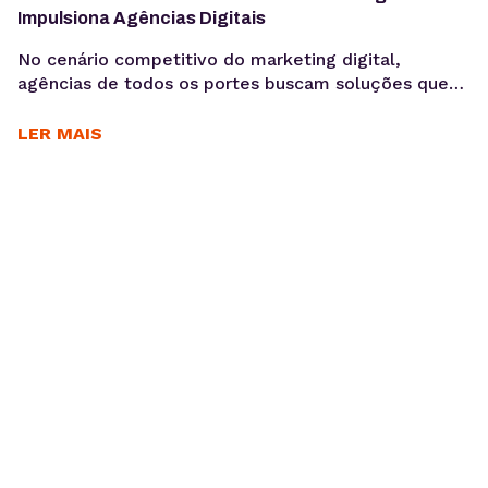
Impulsiona Agências Digitais
No cenário competitivo do marketing digital,
agências de todos os portes buscam soluções que
otimizem seus processos, garantam a eficiência e
entreguem resultados consistentes aos seus
LER MAIS
clientes. Para Daniele Alves, social media e
fundadora da agência Daniele Alves | Marketing
Digital, o Gerenciador de Redes Sociais KingHost
tem sido um parceiro essencial desde 2019,
permitindo...