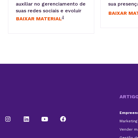
auxiliar no gerenciamento de
sua presença
suas redes sociais e evoluir
BAIXAR MA
sua presença digital
BAIXAR MATERIAL
ARTIG
Empreend
Marketing 
Vender ma
Gestão d