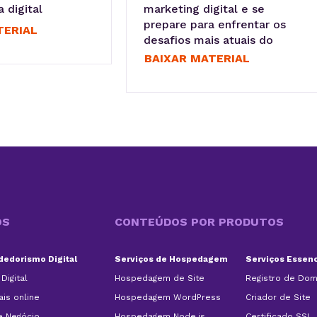
 digital
marketing digital e se
prepare para enfrentar os
TERIAL
desafios mais atuais do
mercado.
BAIXAR MATERIAL
OS
CONTEÚDOS POR PRODUTOS
edorismo Digital
Serviços de Hospedagem
Serviços Essenc
Digital
Hospedagem de Site
Registro de Dom
is online
Hospedagem WordPress
Criador de Site
e Negócio
Hospedagem Node.js
Certificado SSL