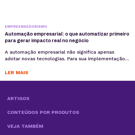
EMPREENDEDORISMO
Automação empresarial: o que automatizar primeiro
para gerar impacto real no negócio
A automação empresarial não significa apenas
adotar novas tecnologias. Para sua implementação
de maneira efetiva, é necessário organizar fluxos de
trabalho que reduzam tarefas repetitivas. Ou
LER MAIS
seja,melhorar a consistência de dados e acelerar
decisões, criando um cenário propício para a
otimização desses processos. Com cada vez mais
tarefas necessárias para competir no mercado, a
ARTIGOS
boa...
CONTEÚDOS POR PRODUTOS
VEJA TAMBÉM