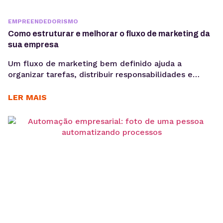
EMPREENDEDORISMO
Como estruturar e melhorar o fluxo de marketing da
sua empresa
Um fluxo de marketing bem definido ajuda a
organizar tarefas, distribuir responsabilidades e
garantir que cada etapa seja executada de forma
consistente. E o uso de ferramentas como um
LER MAIS
gerenciador de redes sociais ampliam essa eficiência
ao centralizar processos de planejamento,
aprovação e publicação. Para ter bons resultados
com a comunicação, é preciso ir muito...