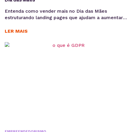
Entenda como vender mais no Dia das Mães
estruturando landing pages que ajudam a aumentar
conversões, aproveitar a demanda sazonal e
sustentar campanhas com apoio de performance e
LER MAIS
SEO técnico. O Dia das Mães está entre as datas
com maior potencial para campanhas promocionais e
aumento de vendas. Para aproveitar esse
movimento, não basta investir...
EMPREENDEDORISMO