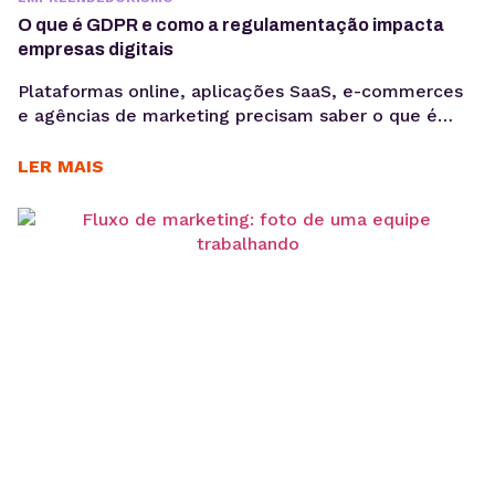
O que é GDPR e como a regulamentação impacta
empresas digitais
Plataformas online, aplicações SaaS, e-commerces
e agências de marketing precisam saber o que é
GDPR porque lidam diariamente com dados
sensíveis, o que aumenta a exposição a riscos
LER MAIS
regulatórios. Entender o que é GDPR não é apenas
uma questão jurídica, mas uma camada crítica de
arquitetura, governança e gestão de risco. Em
ambientes orientados a...