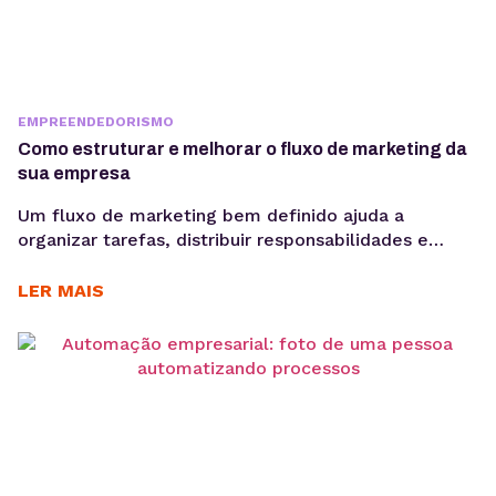
EMPREENDEDORISMO
Como estruturar e melhorar o fluxo de marketing da
sua empresa
Um fluxo de marketing bem definido ajuda a
organizar tarefas, distribuir responsabilidades e
garantir que cada etapa seja executada de forma
consistente. E o uso de ferramentas como um
LER MAIS
gerenciador de redes sociais ampliam essa eficiência
ao centralizar processos de planejamento,
aprovação e publicação. Para ter bons resultados
com a comunicação, é preciso ir muito...