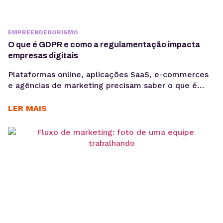
EMPREENDEDORISMO
O que é GDPR e como a regulamentação impacta
empresas digitais
Plataformas online, aplicações SaaS, e-commerces
e agências de marketing precisam saber o que é
GDPR porque lidam diariamente com dados
sensíveis, o que aumenta a exposição a riscos
LER MAIS
regulatórios. Entender o que é GDPR não é apenas
uma questão jurídica, mas uma camada crítica de
arquitetura, governança e gestão de risco. Em
ambientes orientados a...