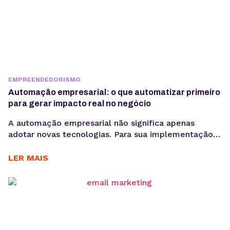
EMPREENDEDORISMO
Automação empresarial: o que automatizar primeiro
para gerar impacto real no negócio
A automação empresarial não significa apenas
adotar novas tecnologias. Para sua implementação
de maneira efetiva, é necessário organizar fluxos de
trabalho que reduzam tarefas repetitivas. Ou
LER MAIS
seja,melhorar a consistência de dados e acelerar
decisões, criando um cenário propício para a
otimização desses processos. Com cada vez mais
tarefas necessárias para competir no mercado, a
boa...