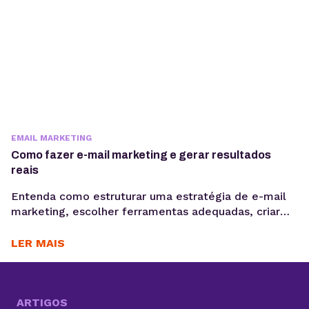
EMAIL MARKETING
Como fazer e-mail marketing e gerar resultados
reais
Entenda como estruturar uma estratégia de e-mail
marketing, escolher ferramentas adequadas, criar
Newsletter, segmentar sua base e acompanhar
métricas como taxa de abertura e CTR para evoluir
LER MAIS
suas campanhas com consistência. Saber como fazer
e-mail marketing continua sendo uma das
habilidades mais importantes para empresas que
desejam gerar vendas, nutrir leads e fortalecer o
ARTIGOS