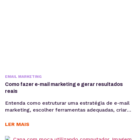
EMAIL MARKETING
Como fazer e-mail marketing e gerar resultados
reais
Entenda como estruturar uma estratégia de e-mail
marketing, escolher ferramentas adequadas, criar
Newsletter, segmentar sua base e acompanhar
métricas como taxa de abertura e CTR para evoluir
LER MAIS
suas campanhas com consistência. Saber como fazer
e-mail marketing continua sendo uma das