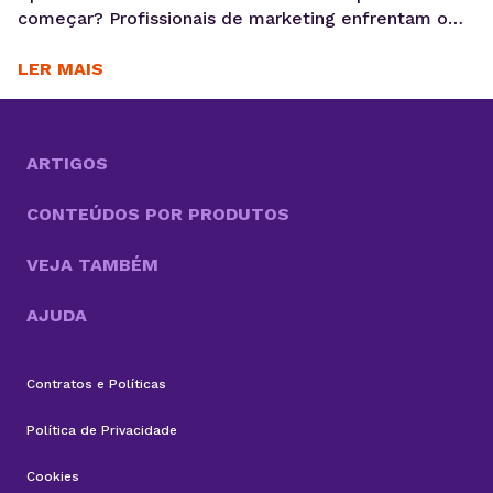
começar? Profissionais de marketing enfrentam o
desafio constante de gerenciar múltiplas
plataformas, analisar dados de desempenho, e ainda
LER MAIS
entregar conteúdo criativo. Nesse cenário, a escolha
das ferramentas certas pode ser um divisor de
águas. Neste artigo, vamos conhecer 10 aplicativos
de social media que podem transformar sua...
ARTIGOS
CONTEÚDOS POR PRODUTOS
VEJA TAMBÉM
AJUDA
Contratos e Políticas
Política de Privacidade
Cookies