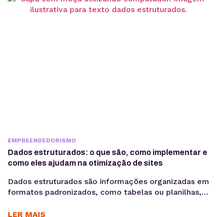
habilidades mais importantes para empresas que
desejam gerar vendas, nutrir leads e fortalecer o
relacionamento...
EMPREENDEDORISMO
Dados estruturados: o que são, como implementar e
como eles ajudam na otimização de sites
Dados estruturados são informações organizadas em
formatos padronizados, como tabelas ou planilhas,
facilitando a análise, armazenamento e recuperação.
Eles permitem que sistemas interpretem e
LER MAIS