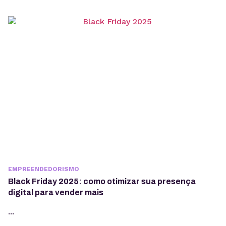
processem os dados de forma eficiente, otimizando
decisões, relatórios e integração entre diferentes
plataformas e ferramentas. Para quem busca ter um
melhor ranqueamento no Google, é muito
importante compreender o que...
EMPREENDEDORISMO
Black Friday 2025: como otimizar sua presença
digital para vender mais
...