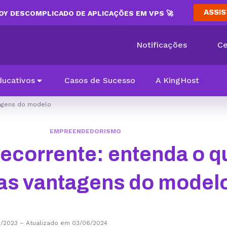
ASSIS
Y DESCOMPLICADO DE APLICAÇÕES EM VPS 🚀
Notificações
Ce
ducativos
Casos de Sucesso
A KingHost
tagens do modelo
EMPREENDEDORISMO
ecorrente: entenda o q
 as vantagens do model
3/2023
–
Atualizado em 03/06/2024