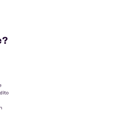
e?
e
dito
m