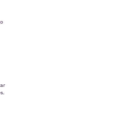
to
ar
s.