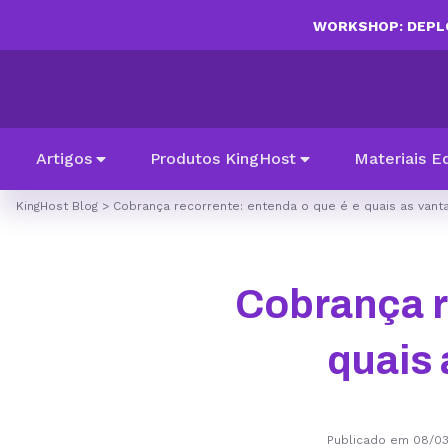
WORKSHOP: DEPLO
Artigos
Produtos KingHost
Materiais E
KingHost Blog
>
Cobrança recorrente: entenda o que é e quais as van
Cobrança r
quais
Publicado em 08/0