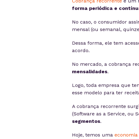
Cobrança recorrente
é um m
forma periódica e contínu
No caso, o consumidor assi
mensal (ou semanal, quinzen
Dessa forma, ele tem acesso
acordo.
No mercado, a cobrança rec
mensalidades
.
Logo, toda empresa que te
esse modelo para ter receita
A cobrança recorrente surg
(Software as a Service, ou 
segmentos
.
Hoje, temos uma
economia 