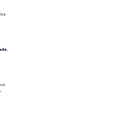
ixa
dade
,
que
.