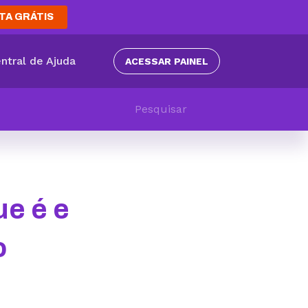
TA GRÁTIS
ntral de Ajuda
ACESSAR PAINEL
ue é e
o