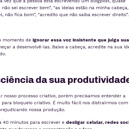
ra vez que a pessoa está escrevendo um blogpost, quase
não sei escrever bem”, “as ideias estão na minha cabeça,
 não fica bom”, “acredito que não saiba escrever direito”.
é o momento de
ignorar essa voz insistente que julga su
ar a desenvolvê-las. Baixe a cabeça, acredite na sua ide
do.
ciência da sua produtividad
ar nosso processo criativo, porém precisamos entender a
 para bloqueio criativo. É muito fácil nos distrairmos com
prejudicando nossa produção.
 a 40 minutos para escrever e
desligar celular, redes soci