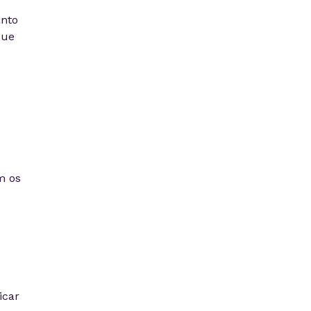
anto
que
m os
icar