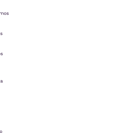
amos
as
s
ra
o