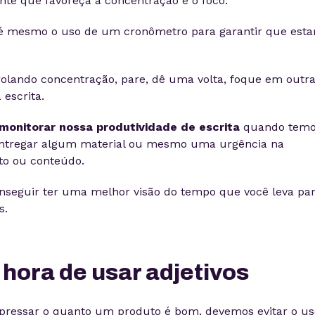
te que favoreça a concentração e o foco.
é mesmo o uso de um cronômetro para garantir que est
rolando concentração, pare, dê uma volta, foque em outr
 escrita.
monitorar nossa produtividade de escrita
quando temo
entregar algum material ou mesmo uma urgência na
to ou conteúdo.
conseguir ter uma melhor visão do tempo que você leva pa
s.
 hora de usar adjetivos
pressar o quanto um produto é bom, devemos evitar o us