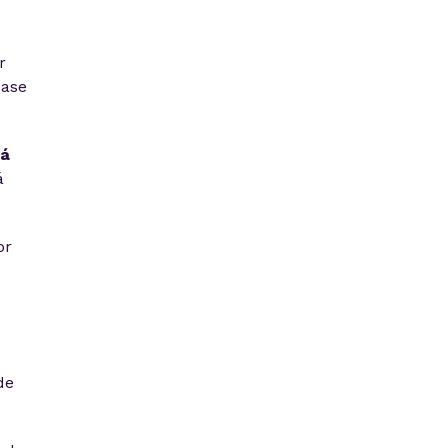
r
uase
rá
á
or
de