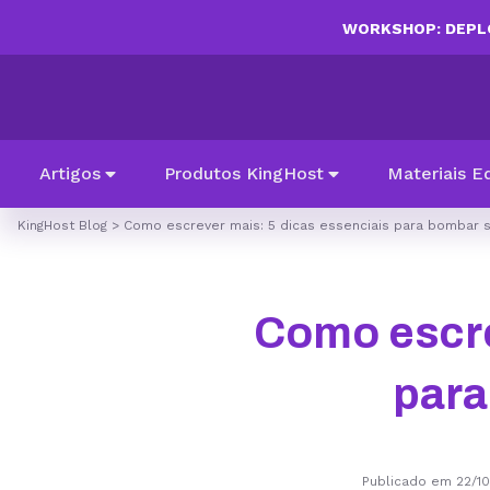
WORKSHOP: DEPLO
Artigos
Produtos KingHost
Materiais E
KingHost Blog
>
Como escrever mais: 5 dicas essenciais para bombar 
Como escre
para
Publicado em 22/1