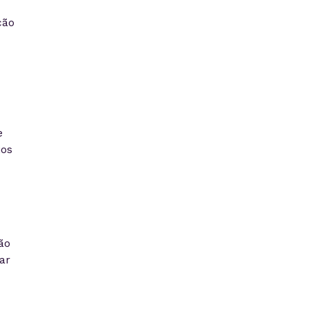
ção
e
ios
ão
ar