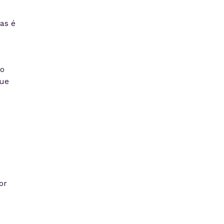
as é
ão
que
or