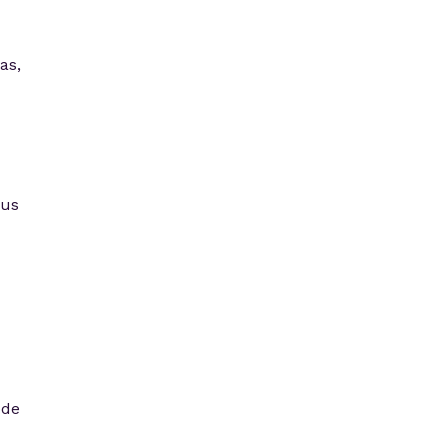
as,
eus
ode