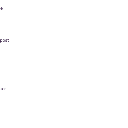
 e
post
paz