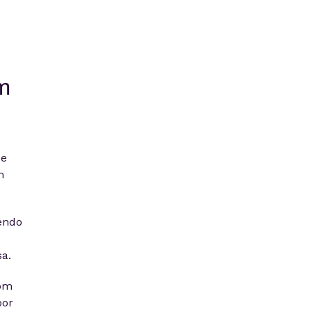
em
de
m
endo
a.
com
por