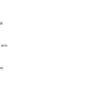
já
o em
no