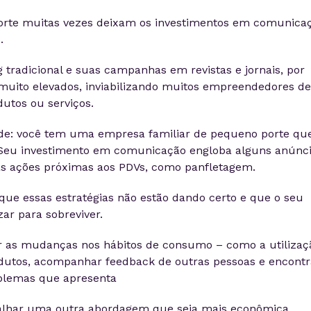
rte muitas vezes deixam os investimentos em comunica
o.
 tradicional e suas campanhas em revistas e jornais, por
uito elevados, inviabilizando muitos empreendedores de
utos ou serviços.
ade: você tem uma empresa familiar de pequeno porte qu
 Seu investimento em comunicação engloba alguns anúnc
as ações próximas aos PDVs, como panfletagem.
que essas estratégias não estão dando certo e que o seu
ar para sobreviver.
r as mudanças nos hábitos de consumo – como a utilizaç
rodutos, acompanhar feedback de outras pessoas e encontr
oblemas que apresenta
balhar uma outra abordagem que seja mais econômica,