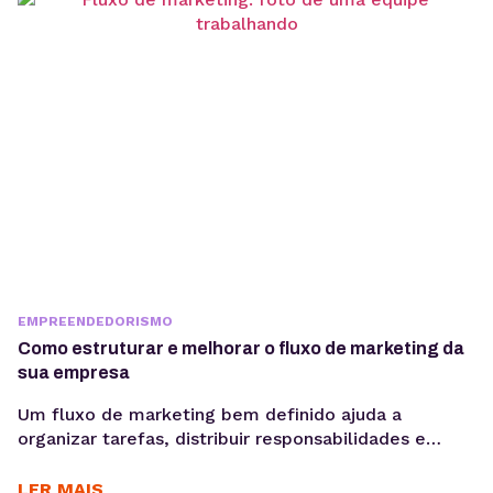
arquitetura, governança e gestão de risco. Em
ambientes orientados a...
EMPREENDEDORISMO
Como estruturar e melhorar o fluxo de marketing da
sua empresa
Um fluxo de marketing bem definido ajuda a
organizar tarefas, distribuir responsabilidades e
garantir que cada etapa seja executada de forma
consistente. E o uso de ferramentas como um
LER MAIS