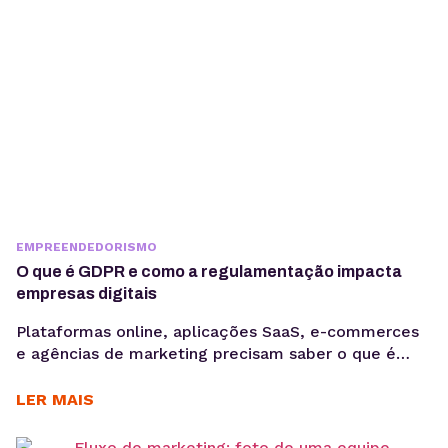
EMPREENDEDORISMO
O que é GDPR e como a regulamentação impacta
empresas digitais
Plataformas online, aplicações SaaS, e-commerces
e agências de marketing precisam saber o que é
GDPR porque lidam diariamente com dados
sensíveis, o que aumenta a exposição a riscos
LER MAIS
regulatórios. Entender o que é GDPR não é apenas
uma questão jurídica, mas uma camada crítica de