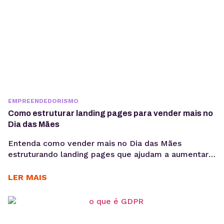
EMPREENDEDORISMO
Como estruturar landing pages para vender mais no
Dia das Mães
Entenda como vender mais no Dia das Mães
estruturando landing pages que ajudam a aumentar
conversões, aproveitar a demanda sazonal e
sustentar campanhas com apoio de performance e
LER MAIS
SEO técnico. O Dia das Mães está entre as datas
com maior potencial para campanhas promocionais e
aumento de vendas. Para aproveitar esse
movimento, não basta investir...